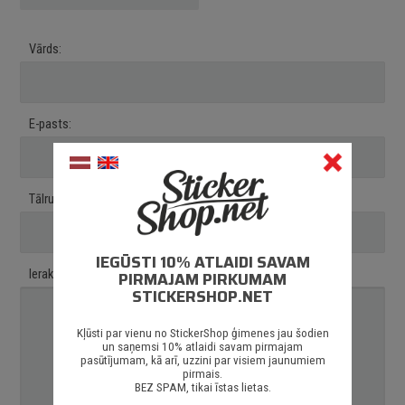
Vārds:
Obligāti aizpildāms
E-pasts:
Obligāti aizpildāms
Tālruņa numurs:
Obligāti aizpildāms
IEGŪSTI 10% ATLAIDI SAVAM
Ieraksti savas vēlmes:
PIRMAJAM PIRKUMAM
Obligāti aizpildāms
STICKERSHOP.NET
Kļūsti par vienu no StickerShop ģimenes jau šodien
un saņemsi 10% atlaidi savam pirmajam
pasūtījumam, kā arī, uzzini par visiem jaunumiem
pirmais.
BEZ SPAM, tikai īstas lietas.