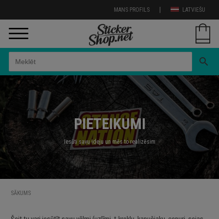
|
MANS PROFILS
LATVIEŠU
search
PIETEIKUMI
Iesūti savu ideju un mēs to realizēsim
SĀKUMS