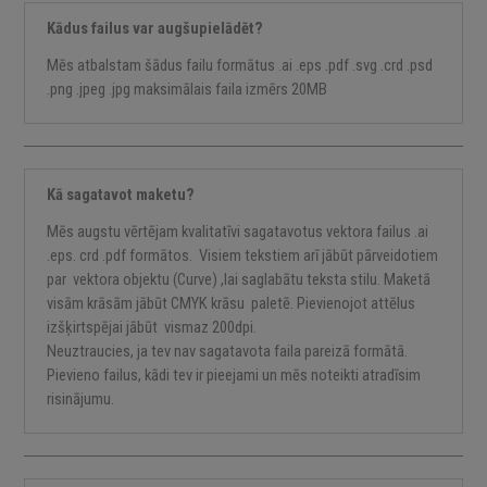
Kādus failus var augšupielādēt?
Mēs atbalstam šādus failu formātus .ai .eps .pdf .svg .crd .psd
.png .jpeg .jpg maksimālais faila izmērs 20MB
Kā sagatavot maketu?
Mēs augstu vērtējam kvalitatīvi sagatavotus vektora failus .ai
.eps. crd .pdf formātos. Visiem tekstiem arī jābūt pārveidotiem
par vektora objektu (Curve) ,lai saglabātu teksta stilu. Maketā
visām krāsām jābūt CMYK krāsu paletē. Pievienojot attēlus
izšķirtspējai jābūt vismaz 200dpi.
Neuztraucies, ja tev nav sagatavota faila pareizā formātā.
Pievieno failus, kādi tev ir pieejami un mēs noteikti atradīsim
risinājumu.