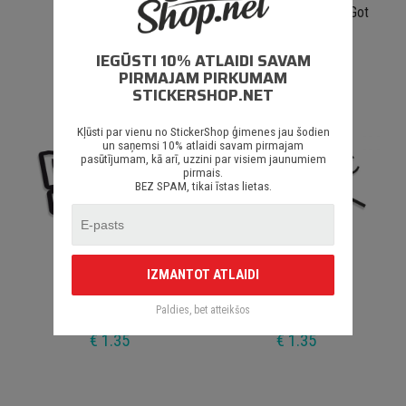
Speed Lover
I Don't Have Friends I Got
Family
IEGŪSTI 10% ATLAIDI SAVAM
€ 1.50
€ 1.50
PIRMAJAM PIRKUMAM
STICKERSHOP.NET
Kļūsti par vienu no StickerShop ģimenes jau šodien
un saņemsi 10% atlaidi savam pirmajam
pasūtījumam, kā arī, uzzini par visiem jaunumiem
pirmais.
BEZ SPAM, tikai īstas lietas.
IZMANTOT ATLAIDI
Drift Machine #2
Fuck
Paldies, bet atteikšos
€ 1.35
€ 1.35