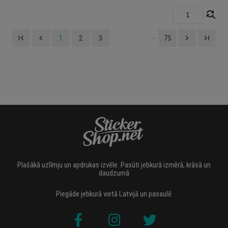
find_replace
...
first_page
navigate_before
navigate_next
last_page
1
2
3
75
Plašākā uzlīmju un apdrukas izvēle. Pasūti jebkurā izmērā, krāsā un
daudzumā
Piegāde jebkurā vietā Latvijā un pasaulē