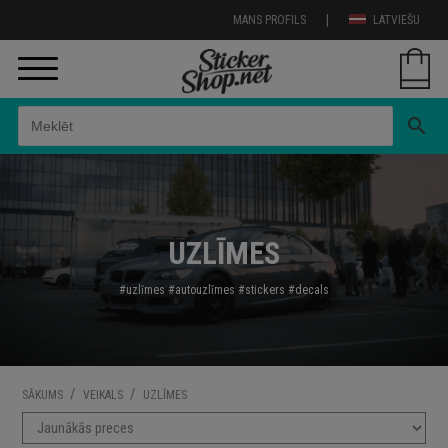
|
MANS PROFILS
LATVIEŠU
search
UZLĪMES
#uzlīmes
#autouzl
īmes
#stickers
#decals
/
/
SĀKUMS
VEIKALS
UZLĪMES