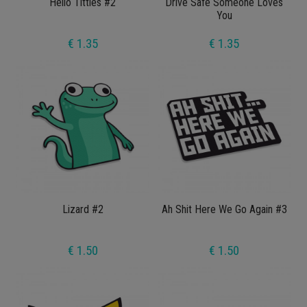
Hello Titties #2
Drive Safe Someone Loves
You
€ 1.35
€ 1.35
Lizard #2
Ah Shit Here We Go Again #3
€ 1.50
€ 1.50