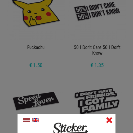
Fuckachu
50 I Don't Care 50 I Don't
Know
€ 1.50
€ 1.35