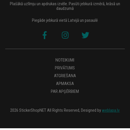
Plašākā uzlīmju un apdrukas izvēle. Pasūti jebkurā izmērā, krāsā un
daudzumā
Piegāde jebkurā vietā Latvijā un pasaulē
NOTEIKUMI
PRIVĀTUMS
ATGRIEŠANA
APMAKSA
PAR APĢĒRBIEM
2026 StickerShopNET All Rights Reserved, Designed by
weblapa.lv