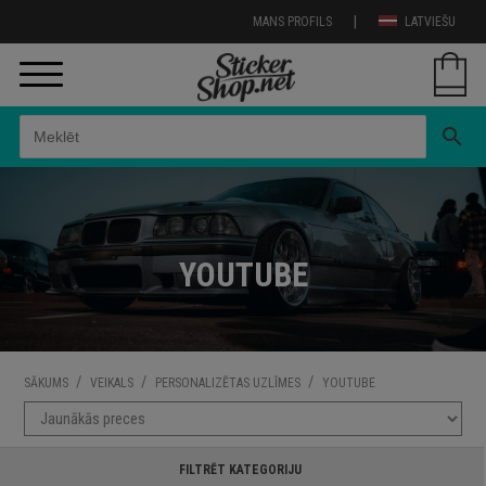
|
MANS PROFILS
LATVIEŠU
search
YOUTUBE
/
/
/
SĀKUMS
VEIKALS
PERSONALIZĒTAS UZLĪMES
YOUTUBE
FILTRĒT KATEGORIJU