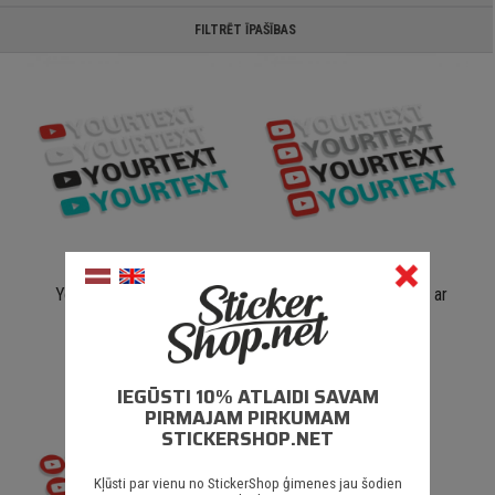
FILTRĒT ĪPAŠĪBAS
Youtube logo ar tekstu
Youtube logo kvadrāts ar
tekstu
€ 1.50
€ 1.50
IEGŪSTI 10% ATLAIDI SAVAM
PIRMAJAM PIRKUMAM
STICKERSHOP.NET
Kļūsti par vienu no StickerShop ģimenes jau šodien