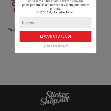
un saņemsi 10% atlaidi savam pirmajam
pasūtījumam, kā arī, uzzini par visiem jaunumiem
pirmais.
BEZ SPAM, tikai īstas lietas.
Youtube logo apaļš ar tekstu
IZMANTOT ATLAIDI
€ 1.50
Paldies, bet atteikšos