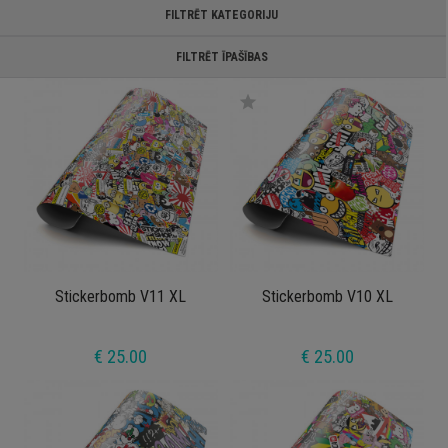
FILTRĒT KATEGORIJU
FILTRĒT ĪPAŠĪBAS
star
Stickerbomb V11 XL
Stickerbomb V10 XL
€ 25.00
€ 25.00