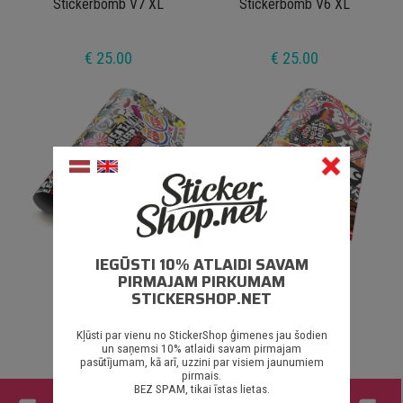
Stickerbomb V7 XL
Stickerbomb V6 XL
€ 25.00
€ 25.00
IEGŪSTI 10% ATLAIDI SAVAM
Stickerbomb V5 XL
Stickerbomb V4 XL
PIRMAJAM PIRKUMAM
STICKERSHOP.NET
€ 25.00
€ 25.00
Kļūsti par vienu no StickerShop ģimenes jau šodien
un saņemsi 10% atlaidi savam pirmajam
pasūtījumam, kā arī, uzzini par visiem jaunumiem
pirmais.
BEZ SPAM, tikai īstas lietas.