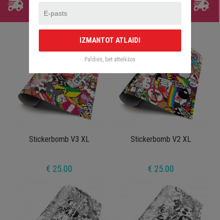
BEZMAKSAS PIEGĀDE
online pirkumam virs €30.00
IZMANTOT ATLAIDI
Paldies, bet atteikšos
Stickerbomb V3 XL
Stickerbomb V2 XL
€ 25.00
€ 25.00