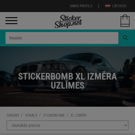
|
MANS PROFILS
LATVIEŠU
search
STICKERBOMB XL IZMĒRA
UZLĪMES
/
/
/
SĀKUMS
VEIKALS
STICKERBOMB
XL IZMĒRS