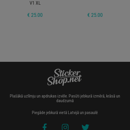
V1 XL
€ 25.00
€ 25.00
Plašākā uzlīmju un apdrukas izvēle. Pasūti jebkurā izmērā, krāsā un
daudzumā
Piegāde jebkurā vietā Latvijā un pasaulē