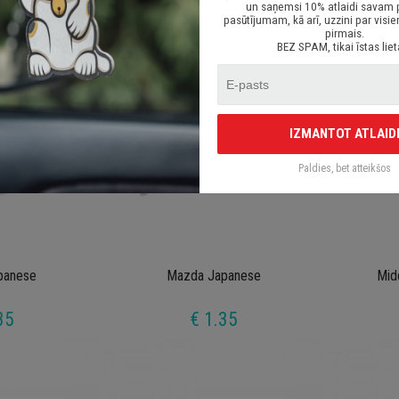
un saņemsi 10% atlaidi savam
35
€ 1.50
pasūtījumam, kā arī, uzzini par vi
pirmais.
BEZ SPAM, tikai īstas liet
IZMANTOT ATLAID
Paldies, bet atteikšos
panese
Mazda Japanese
Mid
35
€ 1.35