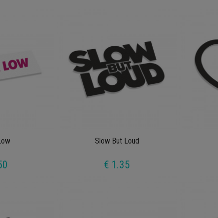
Low
Slow But Loud
50
€ 1.35