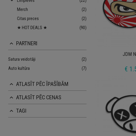
keyboard_arrow_down
Līmplēves
(22)
Merch
(2)
Citas preces
(2)
★ HOT DEALS ★
(90)
PARTNERI
keyboard_arrow_up
JDM Ni
Satura veidotāji
(2)
€ 1.
Auto kultūra
(7)
ATLASĪT PĒC ĪPAŠĪBĀM
keyboard_arrow_up
ATLASĪT PĒC CENAS
keyboard_arrow_up
TAGI
keyboard_arrow_up