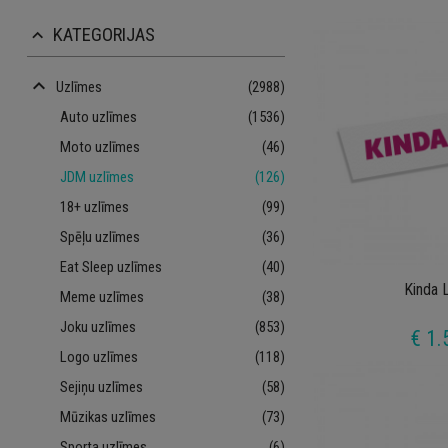
KATEGORIJAS
keyboard_arrow_up
keyboard_arrow_up
Uzlīmes
(2988)
Auto uzlīmes
(1536)
Moto uzlīmes
(46)
JDM uzlīmes
(126)
18+ uzlīmes
(99)
Spēļu uzlīmes
(36)
Eat Sleep uzlīmes
(40)
Kinda 
Meme uzlīmes
(38)
Joku uzlīmes
(853)
€ 1.
Logo uzlīmes
(118)
Sejiņu uzlīmes
(58)
Mūzikas uzlīmes
(73)
Sporta uzlīmes
(6)