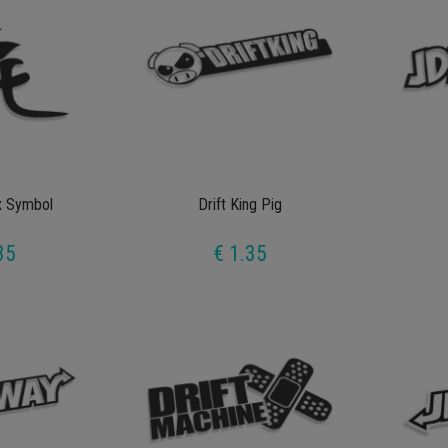
x Symbol
Drift King Pig
35
€ 1.35