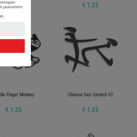
 pirmajam
€ 1.35
€ 1.35
siem jaunumiem
as.
I
dle Finger Monkey
Chinese Sex Symbol V2
€ 1.35
€ 1.35