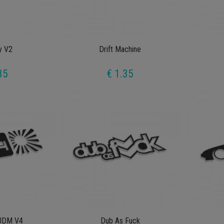
y V2
Drift Machine
35
€ 1.35
 JDM V4
Dub As Fuck