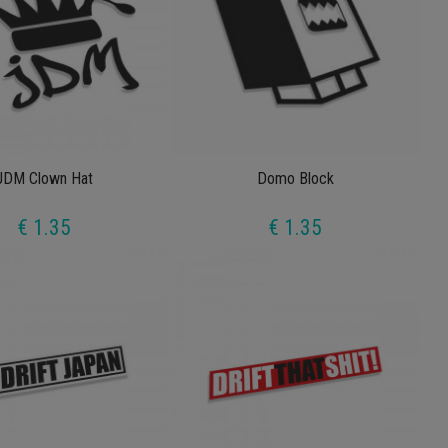
JDM Clown Hat
Domo Block
€ 1.35
€ 1.35