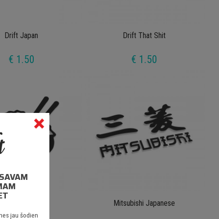
Drift Japan
Drift That Shit
€ 1.50
€ 1.50
I SAVAM
MAM
ET
Rice Bowl
Mitsubishi Japanese
nes jau šodien