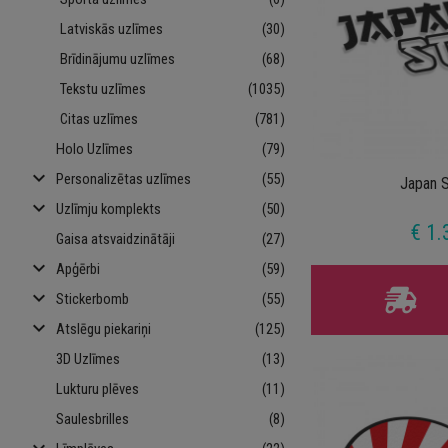
Latviskās uzlīmes
(30)
Brīdinājumu uzlīmes
(68)
Tekstu uzlīmes
(1035)
Citas uzlīmes
(781)
Holo Uzlīmes
(79)
keyboard_arrow_down
Personalizētas uzlīmes
(55)
Japan S
keyboard_arrow_down
Uzlīmju komplekts
(50)
€ 1.
Gaisa atsvaidzinātāji
(27)
keyboard_arrow_down
Apģērbi
(59)
keyboard_arrow_down
Stickerbomb
(55)
keyboard_arrow_down
Atslēgu piekariņi
(125)
3D Uzlīmes
(13)
Lukturu plēves
(11)
Saulesbrilles
(8)