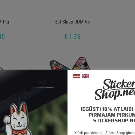
 Pig
Eat Sleep JDM V5
35
€ 1.35
IEGŪSTI 10% ATLAID
PIRMAJAM PIRKU
STICKERSHOP.N
 Panda
Stickerbomb JDM V2
Kļūsti par vienu no StickerShop ģime