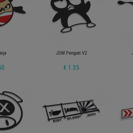
nja
JDM Penguin V2
50
€ 1.35