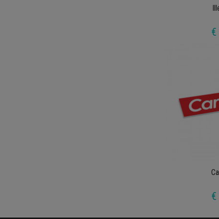
Il
€
Ca
€