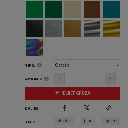
TIPS:
info
-
+
APJOMS:
info
IELIKT GROZĀ
shopping_cart
DALIES:
mitsubishi
japan
japanese
TAGI: