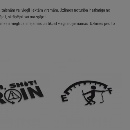
 taisnām vai viegli liektām virsmām. Uzlīmes noturība ir atkarīga no
jot, skrāpējot vai mazgājot.
īmes ir viegli uzlīmējamas un tikpat viegli noņemamas. Uzlīmes pēc to