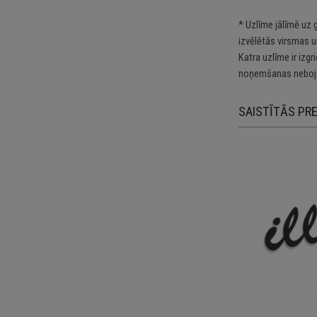
* Uzlīme jālīmē uz 
izvēlētās virsmas u
Katra uzlīme ir izg
noņemšanas nebojā
SAISTĪTĀS PR