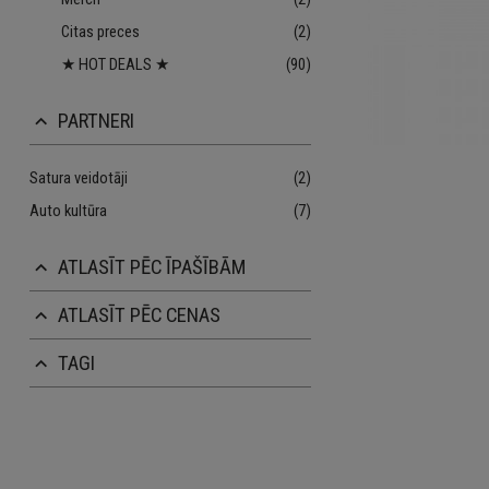
Citas preces
(2)
★ HOT DEALS ★
(90)
PARTNERI
keyboard_arrow_up
Satura veidotāji
(2)
Auto kultūra
(7)
ATLASĪT PĒC ĪPAŠĪBĀM
keyboard_arrow_up
ATLASĪT PĒC CENAS
keyboard_arrow_up
TAGI
keyboard_arrow_up