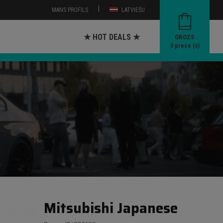
|
MANS PROFILS
LATVIEŠU
★ HOT DEALS ★
GROZS
0
prece (s)
Mitsubishi Japanese