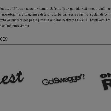
gludas, attīrītas un sausas virsmas. Uzlīmes līp uz gandrīz visām neporainām un
n novietojuma. Sīku uzlīmes detaļu noturība samazinās virsmu regulāri deformē
riezta vai printēta pēc pasūtījuma uz augstas kvalītātes ORACAL līmplēvēm. Uzl
 aplīmējamo virsmu.
ECES