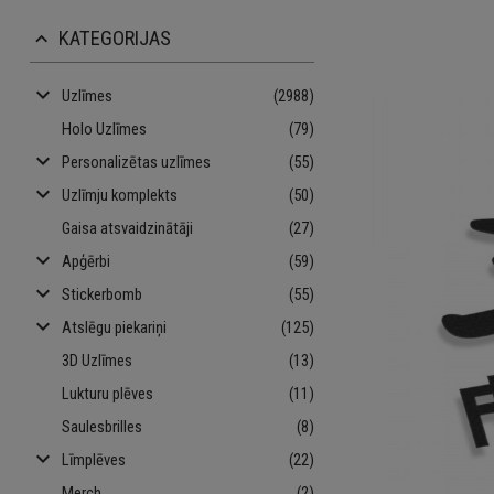
KATEGORIJAS
keyboard_arrow_up
keyboard_arrow_down
Uzlīmes
(2988)
Holo Uzlīmes
(79)
keyboard_arrow_down
Personalizētas uzlīmes
(55)
keyboard_arrow_down
Uzlīmju komplekts
(50)
Gaisa atsvaidzinātāji
(27)
keyboard_arrow_down
Apģērbi
(59)
keyboard_arrow_down
Stickerbomb
(55)
keyboard_arrow_down
Atslēgu piekariņi
(125)
3D Uzlīmes
(13)
Lukturu plēves
(11)
Saulesbrilles
(8)
keyboard_arrow_down
Līmplēves
(22)
Merch
(2)