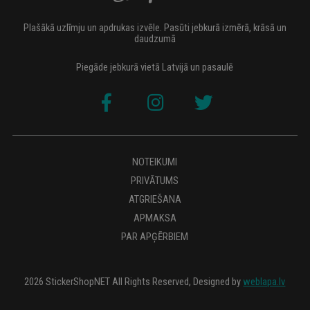
Plašākā uzlīmju un apdrukas izvēle. Pasūti jebkurā izmērā, krāsā un
daudzumā
Piegāde jebkurā vietā Latvijā un pasaulē
NOTEIKUMI
PRIVĀTUMS
ATGRIEŠANA
APMAKSA
PAR APĢĒRBIEM
2026 StickerShopNET All Rights Reserved, Designed by
weblapa.lv