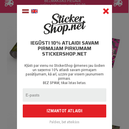
BEZMAKSAS PIEGĀDE
online pirkumam virs €30.00
IEGŪSTI 10% ATLAIDI SAVAM
PIRMAJAM PIRKUMAM
STICKERSHOP.NET
Kļūsti par vienu no StickerShop ģimenes jau šodien
un saņemsi 10% atlaidi savam pirmajam
pasūtījumam, kā arī, uzzini par visiem jaunumiem
pirmais.
Pixel Camo L
Girl Camo V3 L
BEZ SPAM, tikai īstas lietas.
€ 10.00
€ 10.00
IZMANTOT ATLAIDI
Paldies, bet atteikšos