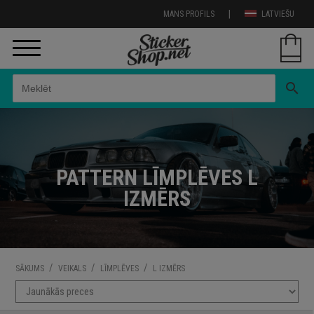
|
MANS PROFILS
LATVIEŠU
search
PATTERN LĪMPLĒVES L
IZMĒRS
/
/
/
SĀKUMS
VEIKALS
LĪMPLĒVES
L IZMĒRS