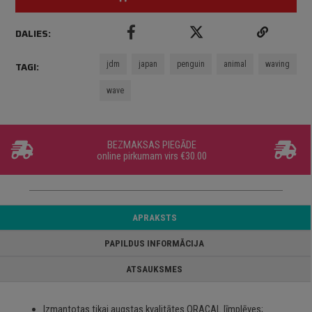
DALIES:
jdm
japan
penguin
animal
waving
TAGI:
wave
BEZMAKSAS PIEGĀDE
online pirkumam virs €30.00
APRAKSTS
PAPILDUS INFORMĀCIJA
ATSAUKSMES
Izmantotas tikai augstas kvalitātes ORACAL līmplēves;