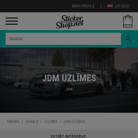
|
MANS PROFILS
LATVIEŠU
search
JDM UZLĪMES
JDM
/
/
/
SĀKUMS
VEIKALS
UZLĪMES
JDM UZLĪMES
FILTRĒT KATEGORIJU