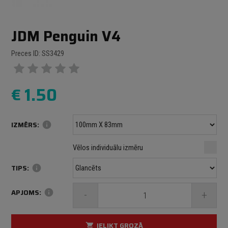
JDM Penguin V4
Preces ID: SS3429
€
1.50
IZMĒRS:
info
Minimālais izmērs: 100 mm
mm
mm
Vēlos individuālu izmēru
Maksimālais izmērs: 1000 mm
TIPS:
info
APJOMS:
info
-
+
IELIKT GROZĀ
shopping_cart