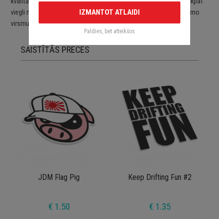
kvalītātes ORACAL līmplēvēm. Uzlīmes ir viegli uzlīmējamas un tikpat
IZMANTOT ATLAIDI
viegli noņemamas. Uzlīmes pēc to noņemšanas nebojā aplīmējamo
virsmu.
Paldies, bet atteikšos
SAISTĪTĀS PRECES
JDM Flag Pig
Keep Drifting Fun #2
€ 1.50
€ 1.35