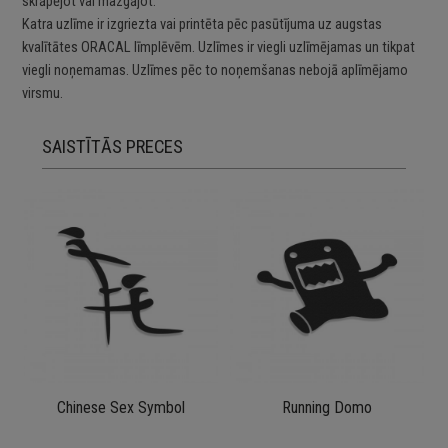
skrāpējot vai mazgājot.
Katra uzlīme ir izgriezta vai printēta pēc pasūtījuma uz augstas
kvalītātes ORACAL līmplēvēm. Uzlīmes ir viegli uzlīmējamas un tikpat
viegli noņemamas. Uzlīmes pēc to noņemšanas nebojā aplīmējamo
virsmu.
SAISTĪTĀS PRECES
Chinese Sex Symbol
Running Domo