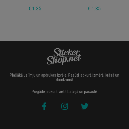
€ 1.35
€ 1.35
Plašākā uzlīmju un apdrukas izvēle. Pasūti jebkurā izmērā, krāsā un
daudzumā
Piegāde jebkurā vietā Latvijā un pasaulē