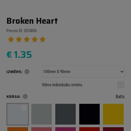
Broken Heart
Preces ID: SS3806
€
1.35
IZMĒRS:
info
Minimālais izmērs: 100 mm
mm
mm
Vēlos individuālu izmēru
Maksimālais izmērs: 1000 mm
KRĀSA:
info
Balts
check_circle