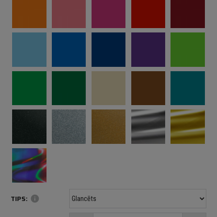
TIPS:
info