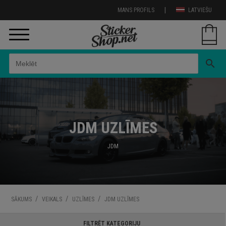
|
MANS PROFILS
LATVIEŠU
search
JDM UZLĪMES
JDM
/
/
/
SĀKUMS
VEIKALS
UZLĪMES
JDM UZLĪMES
FILTRĒT KATEGORIJU