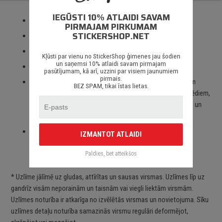
IEGŪSTI 10% ATLAIDI SAVAM
Izmantotas tikai augstas kvalitātes ORACAL līmplēves;
PIRMAJAM PIRKUMAM
STICKERSHOP.NET
100% mitrumizturība;
3 – 5 gadu līmplēves noturība *;
Kļūsti par vienu no StickerShop ģimenes jau šodien
un saņemsi 10% atlaidi savam pirmajam
Spēcīgs līmes slānis;
pasūtījumam, kā arī, uzzini par visiem jaunumiem
pirmais.
Paredzēts priekš auto stikliem, virsbūves daļām, krāsotām
BEZ SPAM, tikai īstas lietas.
virsmām, portatīvajiem/stacionārajiem datoriem, velosipēdiem,
motocikliem un motorolleriem, kā arī visām citām gludām un
neporainām virsmām;
Piegāde Latvijā un citviet pasaulē bez jebkādiem
IZMANTOT ATLAIDI
ierobežojumiem.
Paldies, bet atteikšos
* Uzlīme jālīmē uz gludas, attīrītas un sausas virsmas. Uzlīmes līp uz
gandrīz visām neporainām un taisnām vai viegli liektām virsmām.
Uzlīmes noturība ir atkarīga no izvēlētās virsmas un novietojuma. Sīku
uzlīmes detaļu noturība samazinās virsmu regulāri deformējot,