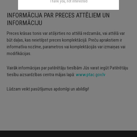
Thank you, not interested
info@stickershop.net
INFORMĀCIJA PAR PRECES ATTĒLIEM UN
INFORMĀCIJU
Preces krāsas tonis var atšķirties no attēlā redzamās, vai attēlā var
būt daļas, kas neietilpst preces komplektācijā. Preču aprakstiem ir
informatīva nozīme, parametros vai komplektācijās var izmaiņas vai
modifikācijas.
Vairāk informācijas par patērētāju tiesībām Jūs varat iegūt Patērētāju
tiesību aizsardzības centra mājas lapā:
www.ptac.gov.lv
Lūdzam veikt pasūtījumus apdomīgi un abildīgi!