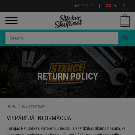
|
MY PROFILE
ENGLISH
search
RETURN POLICY
/
HOME
RETURN POLICY
VISPĀRĒJĀ INFORMĀCIJA
Latvijas Republikas Patērētāju tiesību aizsardzības likums nosaka, ka