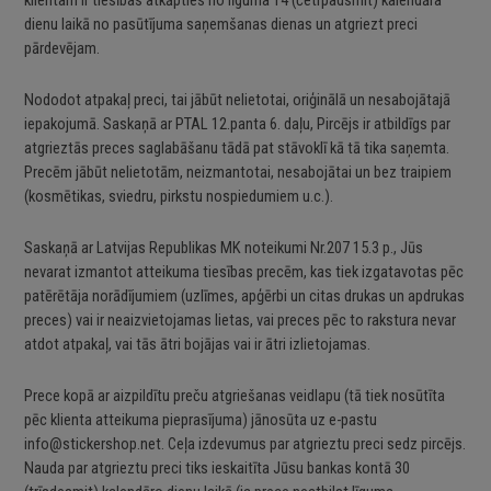
klientam ir tiesības atkāpties no līguma 14 (četrpadsmit) kalendāra
dienu laikā no pasūtījuma saņemšanas dienas un atgriezt preci
pārdevējam.
Nododot atpakaļ preci, tai jābūt nelietotai, oriģinālā un nesabojātajā
iepakojumā. Saskaņā ar PTAL 12.panta 6. daļu, Pircējs ir atbildīgs par
atgrieztās preces saglabāšanu tādā pat stāvoklī kā tā tika saņemta.
Precēm jābūt nelietotām, neizmantotai, nesabojātai un bez traipiem
(kosmētikas, sviedru, pirkstu nospiedumiem u.c.).
Saskaņā ar Latvijas Republikas MK noteikumi Nr.207 15.3 p., Jūs
nevarat izmantot atteikuma tiesības precēm, kas tiek izgatavotas pēc
patērētāja norādījumiem (uzlīmes, apģērbi un citas drukas un apdrukas
preces) vai ir neaizvietojamas lietas, vai preces pēc to rakstura nevar
atdot atpakaļ, vai tās ātri bojājas vai ir ātri izlietojamas.
Prece kopā ar aizpildītu preču atgriešanas veidlapu (tā tiek nosūtīta
pēc klienta atteikuma pieprasījuma) jānosūta uz e-pastu
info@stickershop.net
. Ceļa izdevumus par atgrieztu preci sedz pircējs.
Nauda par atgrieztu preci tiks ieskaitīta Jūsu bankas kontā 30