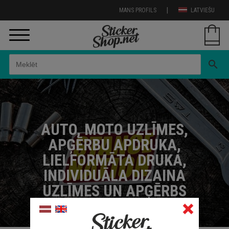
|
MANS PROFILS
LATVIEŠU
search
AUTO, MOTO UZLĪMES,
APĢĒRBU APDRUKA,
LIELFORMĀTA DRUKA,
INDIVIDUĀLA DIZAINA
UZLĪMES UN APĢĒRBS