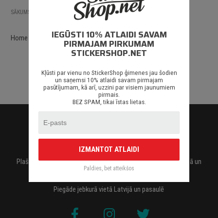
/
SĀKUMS
SĀKUMS
IEGŪSTI 10% ATLAIDI SAVAM
Home
PIRMAJAM PIRKUMAM
STICKERSHOP.NET
Kļūsti par vienu no StickerShop ģimenes jau šodien
un saņemsi 10% atlaidi savam pirmajam
pasūtījumam, kā arī, uzzini par visiem jaunumiem
pirmais.
BEZ SPAM, tikai īstas lietas.
IZMANTOT ATLAIDI
Plašākā uzlīmju un apdrukas izvēle. Pasūti jebkurā izmērā, krāsā un
daudzumā
Paldies, bet atteikšos
Piegāde jebkurā vietā Latvijā un pasaulē