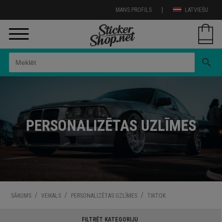
|
MANS PROFILS
LATVIEŠU
search
PERSONALIZĒTAS UZLĪMES
/
/
/
SĀKUMS
VEIKALS
PERSONALIZĒTAS UZLĪMES
TIKTOK
FILTRĒT KATEGORIJU