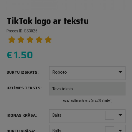
TikTok logo ar tekstu
Preces ID: SS3025
€
1.50
BURTU IZSKATS:
Roboto
UZLĪMES TEKSTS:
Ievadi uzlīmes tekstu (max 30 simboli)
IKONAS KRĀSA:
Balts
BURTU KRĀSA:
Balts