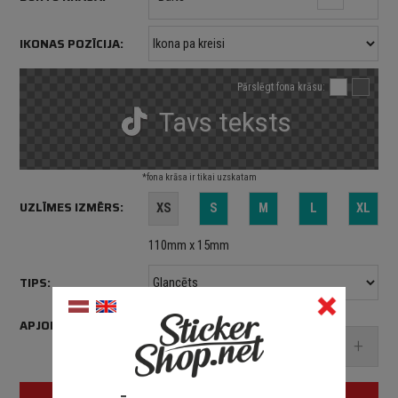
IKONAS POZĪCIJA:
Pārslēgt fona krāsu:
Tavs teksts
*fona krāsa ir tikai uzskatam
UZLĪMES IZMĒRS:
XS
S
M
L
XL
110mm x 15mm
TIPS:
APJOMS:
-
+