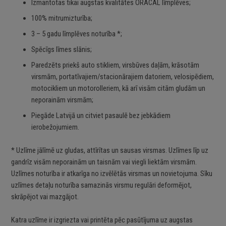
Izmantotas tikai augstas kvalitātes ORACAL līmplēves;
100% mitrumizturība;
3 – 5 gadu līmplēves noturība *;
Spēcīgs līmes slānis;
Paredzēts priekš auto stikliem, virsbūves daļām, krāsotām
virsmām, portatīvajiem/stacionārajiem datoriem, velosipēdiem,
motocikliem un motorolleriem, kā arī visām citām gludām un
neporainām virsmām;
Piegāde Latvijā un citviet pasaulē bez jebkādiem
ierobežojumiem.
* Uzlīme jālīmē uz gludas, attīrītas un sausas virsmas. Uzlīmes līp uz
gandrīz visām neporainām un taisnām vai viegli liektām virsmām.
Uzlīmes noturība ir atkarīga no izvēlētās virsmas un novietojuma. Sīku
uzlīmes detaļu noturība samazinās virsmu regulāri deformējot,
skrāpējot vai mazgājot.
Katra uzlīme ir izgriezta vai printēta pēc pasūtījuma uz augstas