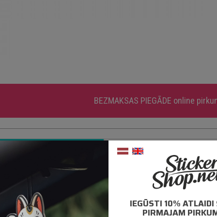
BEZMAKSAS PIEGĀDE
online pirk
APRAKSTS
PAPILDUS INFORMĀCIJ
mantotas tikai augstas kvalitātes ORACAL līmplēves;
0% mitrumizturība;
IEGŪSTI 10% ATLAID
– 5 gadu līmplēves noturība *;
PIRMAJAM PIRKU