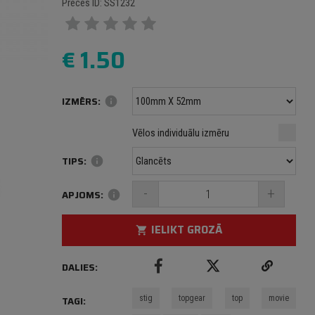
Preces ID: SS1232
€
1.50
IZMĒRS:
info
Minimālais izmērs: 100 mm
mm
mm
Vēlos individuālu izmēru
Maksimālais izmērs: 1000 mm
TIPS:
info
-
+
APJOMS:
info
IELIKT GROZĀ
shopping_cart
DALIES:
stig
topgear
top
movie
TAGI: