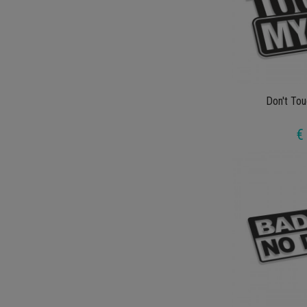
Don't To
€