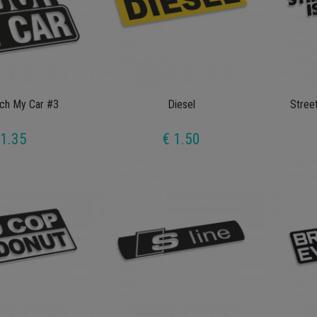
uch My Car #3
Diesel
Stree
 1.35
€ 1.50