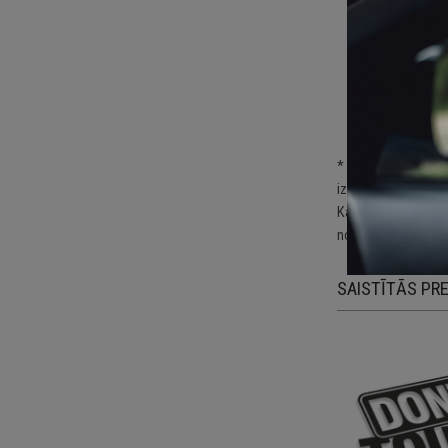
Sp
Pa
kā
Pi
* Uzlīme jālīmē uz 
izvēlētās virsmas u
Katra uzlīme ir izg
noņemšanas nebojā
SAISTĪTĀS PR