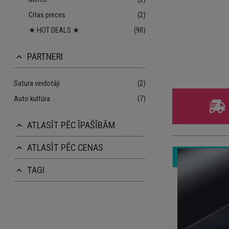
Citas preces
(2)
★ HOT DEALS ★
(90)
PARTNERI
keyboard_arrow_up
Satura veidotāji
(2)
Auto kultūra
(7)
ATLASĪT PĒC ĪPAŠĪBĀM
keyboard_arrow_up
ATLASĪT PĒC CENAS
keyboard_arrow_up
TAGI
keyboard_arrow_up
Iz
10
3 