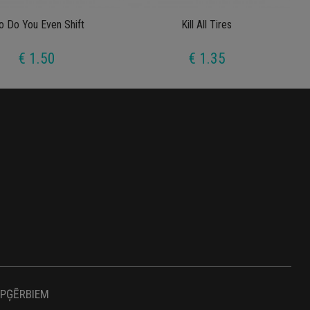
o Do You Even Shift
Kill All Tires
€ 1.50
€ 1.35
APĢĒRBIEM