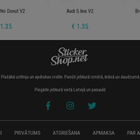
 No Donut V2
Audi S line V2
Br
 1.35
€ 1.35
Plašākā uzlīmju un apdrukas izvēle. Pasūti jebkurā izmērā, krāsā un daudzumā
Piegāde jebkurā vietā Latvijā un pasaulē
I
PRIVĀTUMS
ATGRIEŠANA
APMAKSA
PAR 