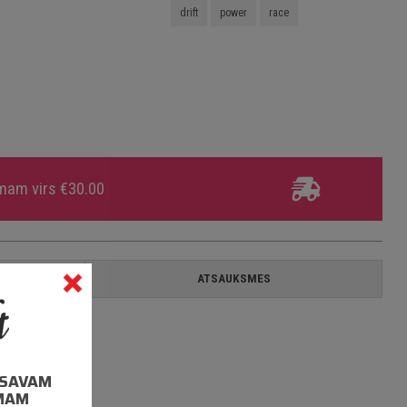
drift
power
race
umam virs €30.00
A
ATSAUKSMES
I SAVAM
MAM