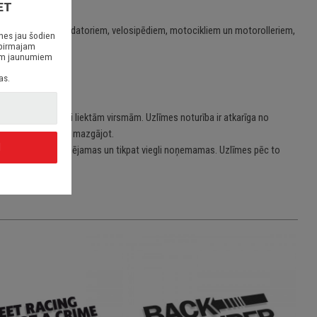
ET
em/stacionārajiem datoriem, velosipēdiem, motocikliem un motorolleriem,
nes jau šodien
 pirmajam
siem jaunumiem
as.
 taisnām vai viegli liektām virsmām. Uzlīmes noturība ir atkarīga no
jot, skrāpējot vai mazgājot.
I
īmes ir viegli uzlīmējamas un tikpat viegli noņemamas. Uzlīmes pēc to