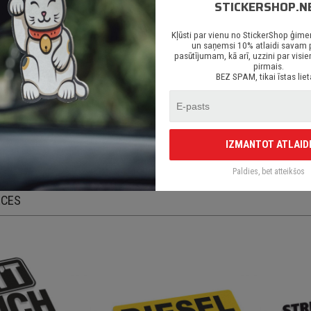
STICKERSHOP.N
ēcīgs līmes slānis;
redzēts priekš auto stikliem, virsbūves daļām, krāsotām virsmām, portatīvaji
Kļūsti par vienu no StickerShop ģime
 arī visām citām gludām un neporainām virsmām;
un saņemsi 10% atlaidi savam
pasūtījumam, kā arī, uzzini par vi
egāde Latvijā un citviet pasaulē bez jebkādiem ierobežojumiem.
pirmais.
BEZ SPAM, tikai īstas liet
gludas, attīrītas un sausas virsmas. Uzlīmes līp uz gandrīz visām neporainām un
n novietojuma. Sīku uzlīmes detaļu noturība samazinās virsmu regulāri deformē
IZMANTOT ATLAID
riezta vai printēta pēc pasūtījuma uz augstas kvalītātes ORACAL līmplēvēm. Uzl
 aplīmējamo virsmu.
Paldies, bet atteikšos
ECES