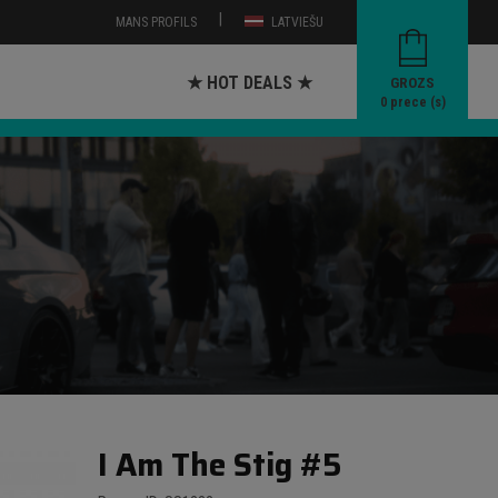
|
MANS PROFILS
LATVIEŠU
★ HOT DEALS ★
GROZS
0
prece (s)
I Am The Stig #5