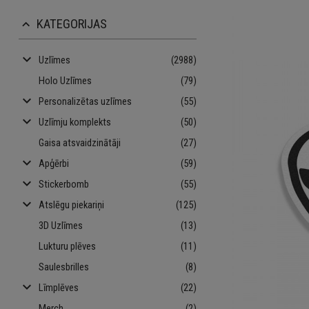
KATEGORIJAS
keyboard_arrow_up
keyboard_arrow_down
Uzlīmes
(2988)
Holo Uzlīmes
(79)
keyboard_arrow_down
Personalizētas uzlīmes
(55)
keyboard_arrow_down
Uzlīmju komplekts
(50)
Gaisa atsvaidzinātāji
(27)
keyboard_arrow_down
Apģērbi
(59)
keyboard_arrow_down
Stickerbomb
(55)
keyboard_arrow_down
Atslēgu piekariņi
(125)
3D Uzlīmes
(13)
Lukturu plēves
(11)
Saulesbrilles
(8)
keyboard_arrow_down
Līmplēves
(22)
Merch
(2)