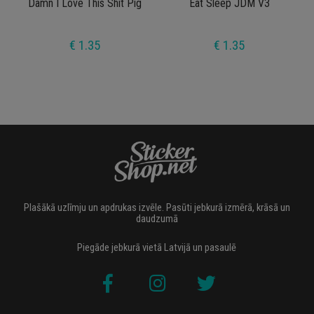
Damn I Love This Shit Pig
Eat Sleep JDM V3
€ 1.35
€ 1.35
Plašākā uzlīmju un apdrukas izvēle. Pasūti jebkurā izmērā, krāsā un
daudzumā
Piegāde jebkurā vietā Latvijā un pasaulē