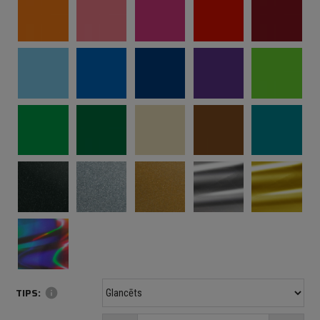
TIPS:
info