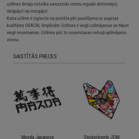
uzlīmes detaļu noturība samazinās virsmu regulāri deformējot,
skrāpējot vai mazgājot.
Katra uzlīme ir izgriezta vai printēta pēc pasūtījuma uz augstas
kvalītātes ORACAL līmplēvēm. Uzlīmes ir viegli uzlīmējamas un tikpat
viegli noņemamas. Uzlīmes pēc to noņemšanas nebojā aplīmējamo
virsmu.
SAISTĪTĀS PRECES
Mazda Japanese
Stickerbomb JDM