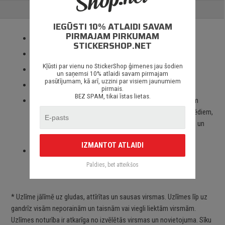
ATSAUKSMES
IEGŪSTI 10% ATLAIDI SAVAM
PIRMAJAM PIRKUMAM
Izmantotas tikai augstas kvalitātes ORACAL līmplēves;
STICKERSHOP.NET
100% mitrumizturība;
Kļūsti par vienu no StickerShop ģimenes jau šodien
3 – 5 gadu līmplēves noturība *;
un saņemsi 10% atlaidi savam pirmajam
pasūtījumam, kā arī, uzzini par visiem jaunumiem
Spēcīgs līmes slānis;
pirmais.
BEZ SPAM, tikai īstas lietas.
Paredzēts priekš auto stikliem, virsbūves daļām, krāsotām
virsmām, portatīvajiem/stacionārajiem datoriem, velosipēdiem,
motocikliem un motorolleriem, kā arī visām citām gludām un
neporainām virsmām;
IZMANTOT ATLAIDI
Piegāde Latvijā un citviet pasaulē bez jebkādiem
ierobežojumiem.
Paldies, bet atteikšos
* Uzlīme jālīmē uz gludas, attīrītas un sausas virsmas. Uzlīmes līp uz
gandrīz visām neporainām un taisnām vai viegli liektām virsmām.
Uzlīmes noturība ir atkarīga no izvēlētās virsmas un novietojuma. Sīku