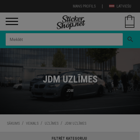
|
MANS PROFILS
LATVIEŠU
search
JDM UZLĪMES
JDM
/
/
/
SĀKUMS
VEIKALS
UZLĪMES
JDM UZLĪMES
FILTRĒT KATEGORIJU