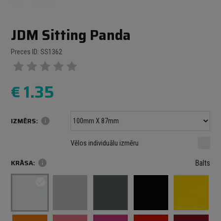
JDM Sitting Panda
Preces ID: SS1362
€
1.35
IZMĒRS:
info
Minimālais izmērs: 100 mm
mm
mm
Vēlos individuālu izmēru
Maksimālais izmērs: 1000 mm
KRĀSA:
info
Balts
check_circle