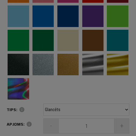
TIPS:
info
APJOMS:
info
-
+