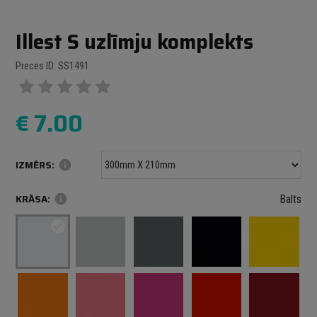
Illest S uzlīmju komplekts
Preces ID: SS1491
€
7.00
IZMĒRS:
info
KRĀSA:
info
Balts
check_circle