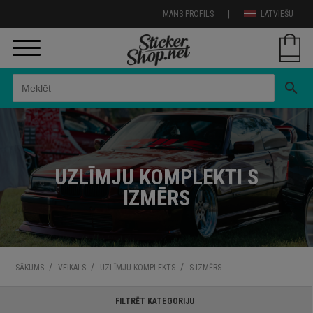
|
MANS PROFILS
LATVIEŠU
search
UZLĪMJU KOMPLEKTI S
IZMĒRS
/
/
/
SĀKUMS
VEIKALS
UZLĪMJU KOMPLEKTS
S IZMĒRS
FILTRĒT KATEGORIJU