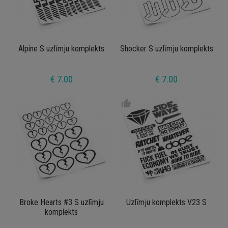
Alpine S uzlīmju komplekts
Shocker S uzlīmju komplekts
€ 7.00
€ 7.00
thumb_up
Broke Hearts #3 S uzlīmju
Uzlīmju komplekts V23 S
komplekts