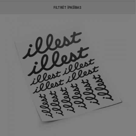
FILTRĒT ĪPAŠĪBAS