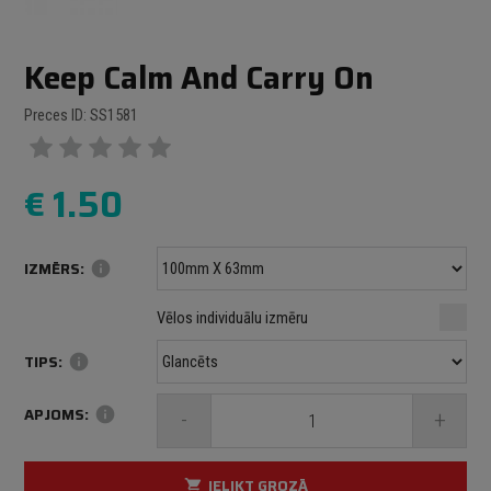
Keep Calm And Carry On
Preces ID: SS1581
€
1.50
IZMĒRS:
info
Minimālais izmērs: 100 mm
mm
mm
Vēlos individuālu izmēru
Maksimālais izmērs: 1000 mm
TIPS:
info
APJOMS:
info
-
+
IELIKT GROZĀ
shopping_cart