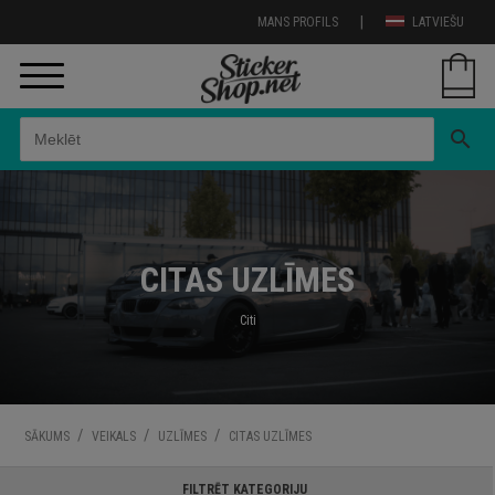
|
MANS PROFILS
LATVIEŠU
search
CITAS UZLĪMES
Citi
/
/
/
SĀKUMS
VEIKALS
UZLĪMES
CITAS UZLĪMES
FILTRĒT KATEGORIJU