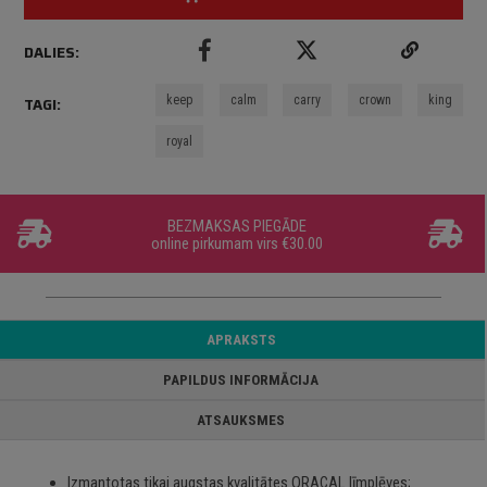
DALIES:
keep
calm
carry
crown
king
TAGI:
royal
BEZMAKSAS PIEGĀDE
online pirkumam virs €30.00
APRAKSTS
PAPILDUS INFORMĀCIJA
ATSAUKSMES
Izmantotas tikai augstas kvalitātes ORACAL līmplēves;