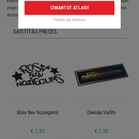
kvalītātes ORACAL līmplēvēm. Uzlīmes ir viegli uzlīmējamas un tikpat
IZMANTOT ATLAIDI
viegli noņemamas. Uzlīmes pēc to noņemšanas nebojā aplīmējamo
virsmu.
Paldies, bet atteikšos
SAISTĪTĀS PRECES
Rūsa Nav Noziegums
Dienišķi Vadīts
€ 1.35
€ 1.50