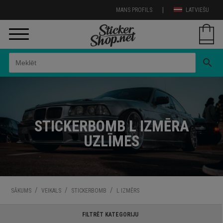
|
MANS PROFILS
LATVIEŠU
search
STICKERBOMB L IZMĒRA
UZLĪMES
/
/
/
SĀKUMS
VEIKALS
STICKERBOMB
L IZMĒRS
FILTRĒT KATEGORIJU