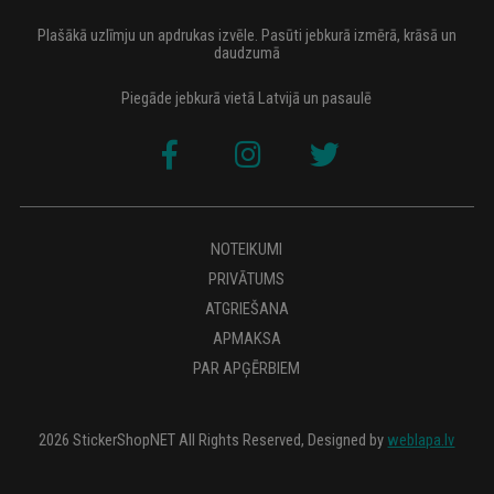
Plašākā uzlīmju un apdrukas izvēle. Pasūti jebkurā izmērā, krāsā un
daudzumā
Piegāde jebkurā vietā Latvijā un pasaulē
NOTEIKUMI
PRIVĀTUMS
ATGRIEŠANA
APMAKSA
PAR APĢĒRBIEM
2026 StickerShopNET All Rights Reserved, Designed by
weblapa.lv