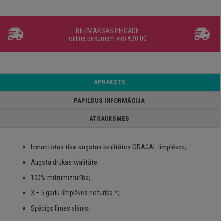
BEZMAKSAS PIEGĀDE
online pirkumam virs €30.00
APRAKSTS
PAPILDUS INFORMĀCIJA
ATSAUKSMES
Izmantotas tikai augstas kvalitātes ORACAL līmplēves;
Augsta drukas kvalitāte;
100% mitrumizturība;
3 – 5 gadu līmplēves noturība *;
Spēcīgs līmes slānis;