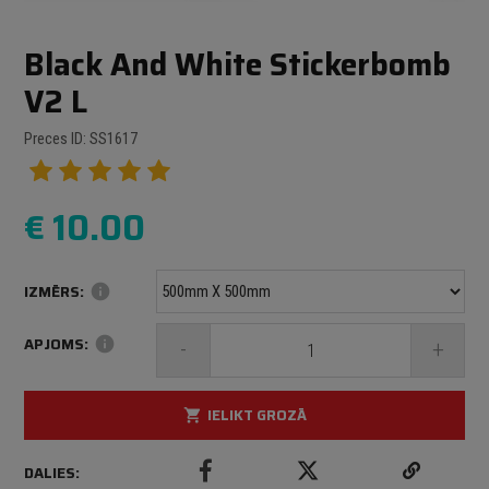
Black And White Stickerbomb
V2 L
Preces ID: SS1617
€
10.00
IZMĒRS:
info
APJOMS:
info
-
+
IELIKT GROZĀ
shopping_cart
DALIES: