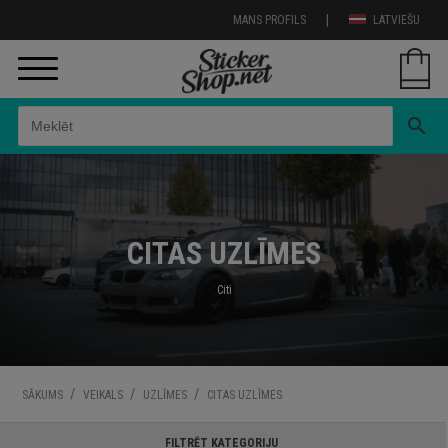
|
MANS PROFILS
LATVIEŠU
search
CITAS UZLĪMES
Citi
/
/
/
SĀKUMS
VEIKALS
UZLĪMES
CITAS UZLĪMES
FILTRĒT KATEGORIJU