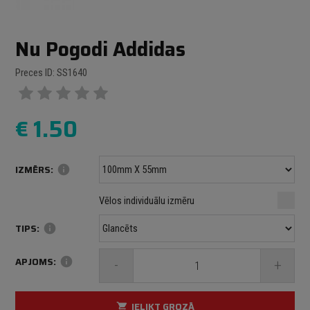
Nu Pogodi Addidas
Preces ID: SS1640
€
1.50
IZMĒRS:
info
Minimālais izmērs: 100 mm
mm
mm
Vēlos individuālu izmēru
Maksimālais izmērs: 1000 mm
TIPS:
info
APJOMS:
info
-
+
IELIKT GROZĀ
shopping_cart