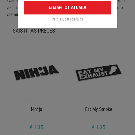
kvalītātes ORACAL līmplēvēm. Uzlīmes ir viegli uzlīmējamas un tikpat
IZMANTOT ATLAIDI
viegli noņemamas. Uzlīmes pēc to noņemšanas nebojā aplīmējamo
virsmu.
Paldies, bet atteikšos
SAISTĪTĀS PRECES
Nih*ja
Eat My Smoke
€ 1.35
€ 1.35