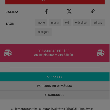
DALIES:
movie
russia
old
oldschool
adidas
TAGI:
nupogodi
BEZMAKSAS PIEGĀDE
online pirkumam virs €30.00
APRAKSTS
PAPILDUS INFORMĀCIJA
ATSAUKSMES
Izmantotas tikai augstas kvalitātes ORACAL līmplēves;