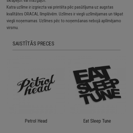
skrāpējot vai mazgājot.
Katra uzlīme ir izgriezta vai printēta pēc pasūtījuma uz augstas
kvalītātes ORACAL līmplēvēm. Uzlīmes ir viegli uzlīmējamas un tikpat
viegli noņemamas. Uzlīmes pēc to noņemšanas nebojā aplīmējamo
virsmu.
SAISTĪTĀS PRECES
Petrol Head
Eat Sleep Tune