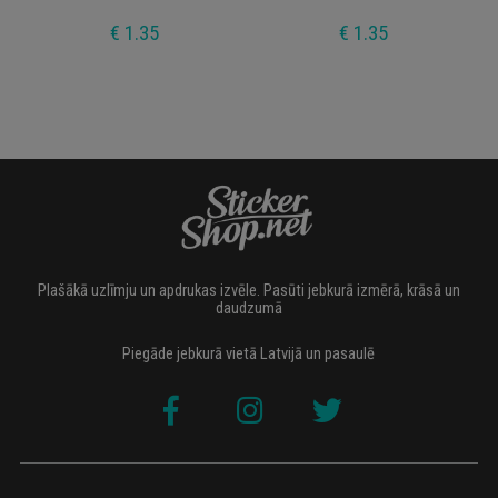
€ 1.35
€ 1.35
Plašākā uzlīmju un apdrukas izvēle. Pasūti jebkurā izmērā, krāsā un
daudzumā
Piegāde jebkurā vietā Latvijā un pasaulē