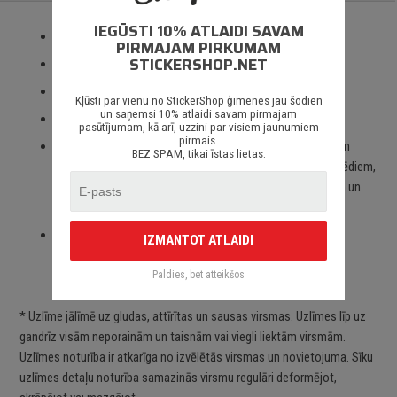
IEGŪSTI 10% ATLAIDI SAVAM
Izmantotas tikai augstas kvalitātes ORACAL līmplēves;
PIRMAJAM PIRKUMAM
STICKERSHOP.NET
100% mitrumizturība;
3 – 5 gadu līmplēves noturība *;
Kļūsti par vienu no StickerShop ģimenes jau šodien
un saņemsi 10% atlaidi savam pirmajam
Spēcīgs līmes slānis;
pasūtījumam, kā arī, uzzini par visiem jaunumiem
pirmais.
Paredzēts priekš auto stikliem, virsbūves daļām, krāsotām
BEZ SPAM, tikai īstas lietas.
virsmām, portatīvajiem/stacionārajiem datoriem, velosipēdiem,
motocikliem un motorolleriem, kā arī visām citām gludām un
neporainām virsmām;
Piegāde Latvijā un citviet pasaulē bez jebkādiem
IZMANTOT ATLAIDI
ierobežojumiem.
Paldies, bet atteikšos
* Uzlīme jālīmē uz gludas, attīrītas un sausas virsmas. Uzlīmes līp uz
gandrīz visām neporainām un taisnām vai viegli liektām virsmām.
Uzlīmes noturība ir atkarīga no izvēlētās virsmas un novietojuma. Sīku
uzlīmes detaļu noturība samazinās virsmu regulāri deformējot,