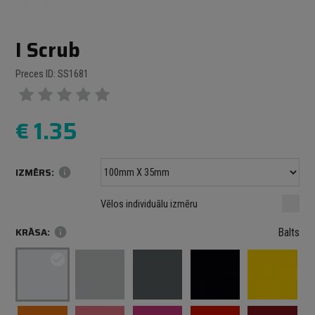
I Scrub
Preces ID: SS1681
€
1.35
IZMĒRS:
info
Minimālais izmērs: 100 mm
mm
mm
Vēlos individuālu izmēru
Maksimālais izmērs: 1000 mm
KRĀSA:
info
Balts
check_circle