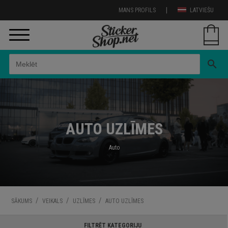
|
MANS PROFILS
LATVIEŠU
search
AUTO UZLĪMES
Auto
/
/
/
SĀKUMS
VEIKALS
UZLĪMES
AUTO UZLĪMES
FILTRĒT KATEGORIJU