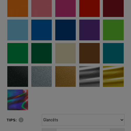
TIPS:
info