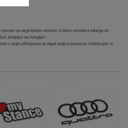
 taisnām vai viegli liektām virsmām. Uzlīmes noturība ir atkarīga no
jot, skrāpējot vai mazgājot.
īmes ir viegli uzlīmējamas un tikpat viegli noņemamas. Uzlīmes pēc to