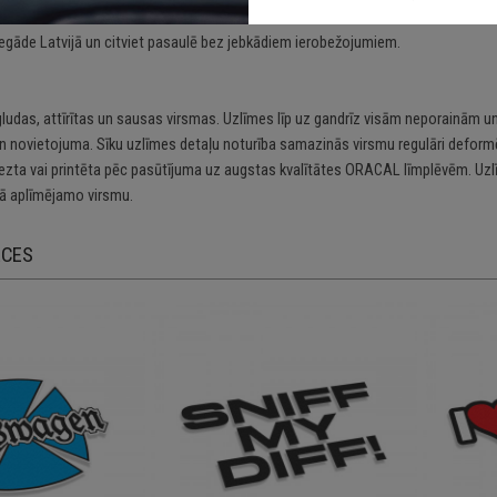
 arī visām citām gludām un neporainām virsmām;
egāde Latvijā un citviet pasaulē bez jebkādiem ierobežojumiem.
gludas, attīrītas un sausas virsmas. Uzlīmes līp uz gandrīz visām neporainām un
n novietojuma. Sīku uzlīmes detaļu noturība samazinās virsmu regulāri deformē
riezta vai printēta pēc pasūtījuma uz augstas kvalītātes ORACAL līmplēvēm. Uzl
 aplīmējamo virsmu.
ECES