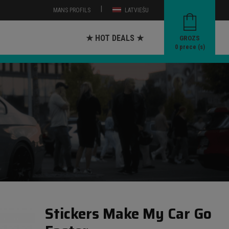
|
MANS PROFILS
LATVIEŠU
★ HOT DEALS ★
GROZS
0
prece (s)
Stickers Make My Car Go