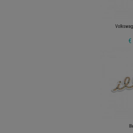
Volkswag
€
Il