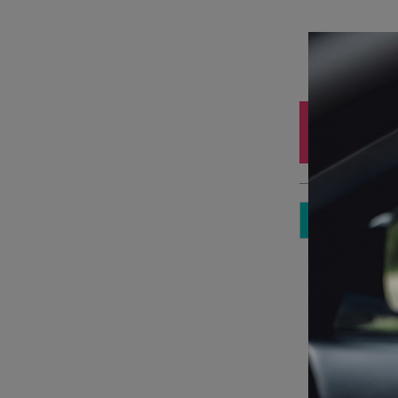
Iz
10
3 
Sp
Pa