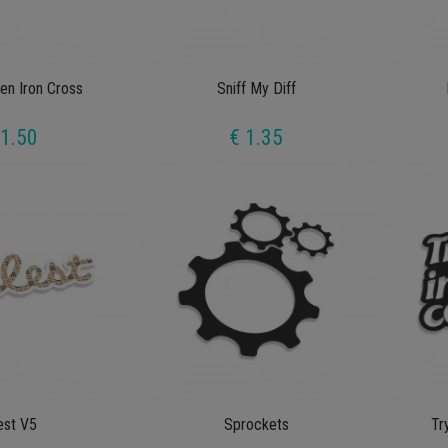
en Iron Cross
Sniff My Diff
 1.50
€ 1.35
lest V5
Sprockets
Tr