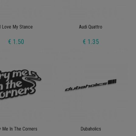
I Love My Stance
Audi Quattro
€ 1.50
€ 1.35
y Me In The Corners
Dubaholics