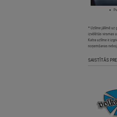
kā
Pi
* Uzlīme jālīmē uz 
izvēlētās virsmas u
Katra uzlīme ir izg
noņemšanas nebojā
SAISTĪTĀS PR