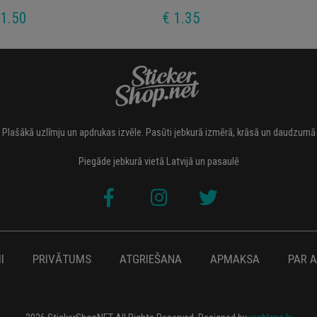
 1.50
€ 1.35
Plašākā uzlīmju un apdrukas izvēle. Pasūti jebkurā izmērā, krāsā un daudzumā
Piegāde jebkurā vietā Latvijā un pasaulē
I
PRIVĀTUMS
ATGRIEŠANA
APMAKSA
PAR 