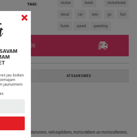
sticker
bomb
stickerbomb
TAGI:
decal
car
auto
go
fast
faster
speed
speeding
umam virs €30.00
I SAVAM
MAM
ET
nes jau šodien
A
ATSAUKSMES
 pirmajam
siem jaunumiem
as.
I
em/stacionārajiem datoriem, velosipēdiem, motocikliem un motorolleriem,