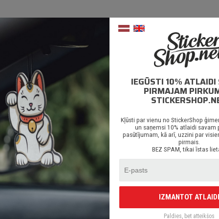
BEZMAKSAS PIEGĀDE
online pirk
IEGŪSTI 10% ATLAID
PIRMAJAM PIRKU
STICKERSHOP.N
Kļūsti par vienu no StickerShop ģime
APRAKSTS
PAPILDUS INFORMĀCIJ
un saņemsi 10% atlaidi savam
pasūtījumam, kā arī, uzzini par vi
pirmais.
BEZ SPAM, tikai īstas liet
mantotas tikai augstas kvalitātes ORACAL līmplēves;
0% mitrumizturība;
– 5 gadu līmplēves noturība *;
ēcīgs līmes slānis;
IZMANTOT ATLAID
redzēts priekš auto stikliem, virsbūves daļām, krāsotām virsmām, portatīvaji
Paldies, bet atteikšos