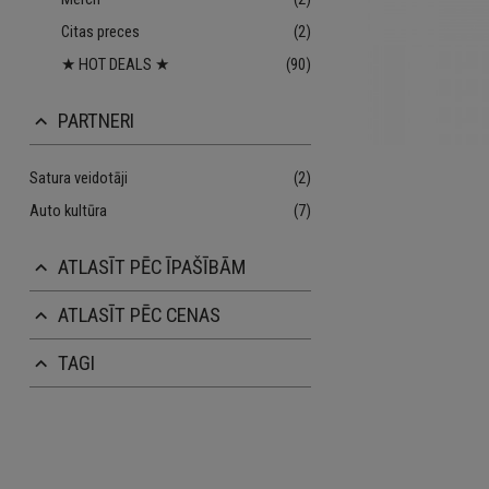
Citas preces
(2)
★ HOT DEALS ★
(90)
PARTNERI
keyboard_arrow_up
Satura veidotāji
(2)
Auto kultūra
(7)
ATLASĪT PĒC ĪPAŠĪBĀM
keyboard_arrow_up
ATLASĪT PĒC CENAS
keyboard_arrow_up
TAGI
keyboard_arrow_up