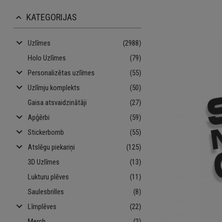
KATEGORIJAS
keyboard_arrow_up
keyboard_arrow_down
Uzlīmes
(2988)
Holo Uzlīmes
(79)
keyboard_arrow_down
Personalizētas uzlīmes
(55)
keyboard_arrow_down
Uzlīmju komplekts
(50)
Gaisa atsvaidzinātāji
(27)
keyboard_arrow_down
Apģērbi
(59)
keyboard_arrow_down
Stickerbomb
(55)
keyboard_arrow_down
Atslēgu piekariņi
(125)
3D Uzlīmes
(13)
Lukturu plēves
(11)
Saulesbrilles
(8)
keyboard_arrow_down
Līmplēves
(22)
Merch
(2)