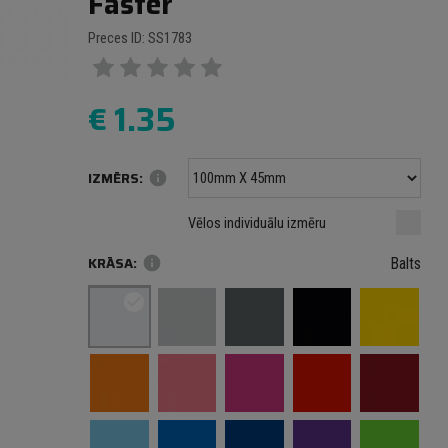
Faster
Preces ID: SS1783
€
1.35
IZMĒRS:
info
Minimālais izmērs: 100 mm
mm
mm
Vēlos individuālu izmēru
Maksimālais izmērs: 1000 mm
KRĀSA:
info
Balts
check_circle