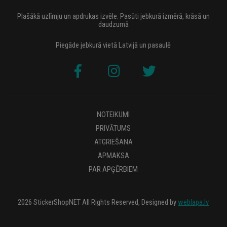
Plašākā uzlīmju un apdrukas izvēle. Pasūti jebkurā izmērā, krāsā un
daudzumā
Piegāde jebkurā vietā Latvijā un pasaulē
NOTEIKUMI
PRIVĀTUMS
ATGRIEŠANA
APMAKSA
PAR APĢĒRBIEM
2026 StickerShopNET All Rights Reserved, Designed by
weblapa.lv