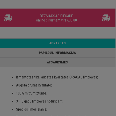
BEZMAKSAS PIEGĀDE
online pirkumam virs €30.00
APRAKSTS
PAPILDUS INFORMĀCIJA
ATSAUKSMES
Izmantotas tikai augstas kvalitātes ORACAL līmplēves;
Augsta drukas kvalitāte;
100% mitrumizturība;
3 – 5 gadu līmplēves noturība *;
Spēcīgs līmes slānis;