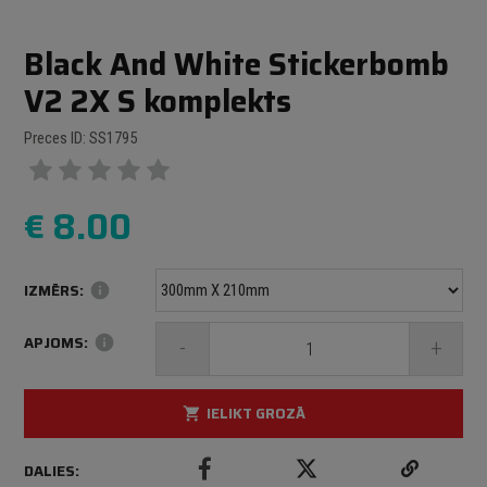
Black And White Stickerbomb
V2 2X S komplekts
Preces ID: SS1795
€
8.00
IZMĒRS:
info
APJOMS:
info
-
+
IELIKT GROZĀ
shopping_cart
DALIES: