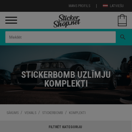
|
MANS PROFILS
LATVIEŠU
search
STICKERBOMB UZLĪMJU
KOMPLEKTI
/
/
/
SĀKUMS
VEIKALS
STICKERBOMB
KOMPLEKTI
FILTRĒT KATEGORIJU