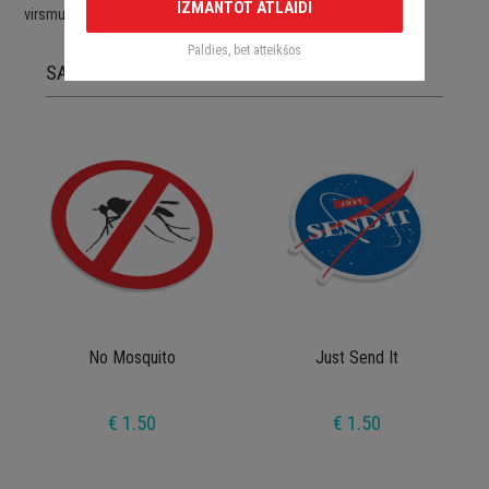
IZMANTOT ATLAIDI
virsmu.
Paldies, bet atteikšos
SAISTĪTĀS PRECES
No Mosquito
Just Send It
€ 1.50
€ 1.50