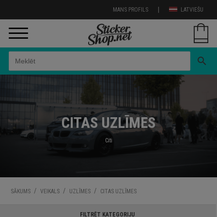
|
MANS PROFILS
LATVIEŠU
search
CITAS UZLĪMES
Citi
/
/
/
SĀKUMS
VEIKALS
UZLĪMES
CITAS UZLĪMES
FILTRĒT KATEGORIJU