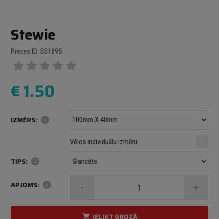
Stewie
Preces ID: SS1895
€
1.50
IZMĒRS:
info
Minimālais izmērs: 100 mm
mm
mm
Vēlos individuālu izmēru
Maksimālais izmērs: 1000 mm
TIPS:
info
APJOMS:
info
-
+
IELIKT GROZĀ
shopping_cart