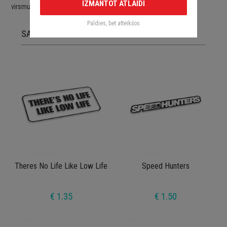
IZMANTOT ATLAIDI
virsmu.
Paldies, bet atteikšos
SAISTĪTĀS PRECES
Theres No Life Like Low Life
Speed Hunters
€ 1.35
€ 1.50