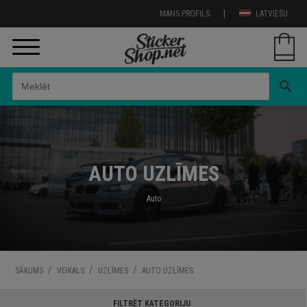
|
MANS PROFILS
LATVIEŠU
search
AUTO UZLĪMES
Auto
/
/
/
SĀKUMS
VEIKALS
UZLĪMES
AUTO UZLĪMES
FILTRĒT KATEGORIJU