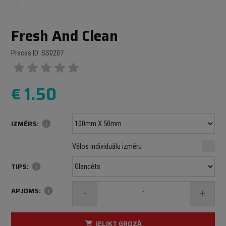
Fresh And Clean
Preces ID: SS0207
€
1.50
IZMĒRS:
info
Minimālais izmērs: 100 mm
mm
mm
Vēlos individuālu izmēru
Maksimālais izmērs: 1000 mm
TIPS:
info
APJOMS:
info
-
+
IELIKT GROZĀ
shopping_cart