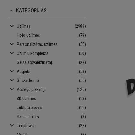
KATEGORIJAS
keyboard_arrow_up
keyboard_arrow_down
Uzlīmes
(2988)
Holo Uzlīmes
(79)
keyboard_arrow_down
Personalizētas uzlīmes
(55)
keyboard_arrow_down
Uzlīmju komplekts
(50)
Gaisa atsvaidzinātāji
(27)
keyboard_arrow_down
Apģērbi
(59)
keyboard_arrow_down
Stickerbomb
(55)
keyboard_arrow_down
Atslēgu piekariņi
(125)
3D Uzlīmes
(13)
Lukturu plēves
(11)
Saulesbrilles
(8)
keyboard_arrow_down
Līmplēves
(22)
Merch
(2)