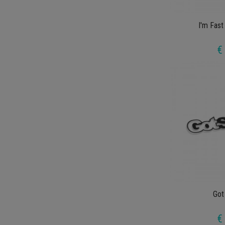
I'm Fast
€
Got
€