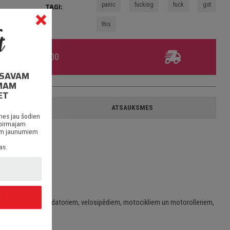
panic
fucking
fuck
got
TAGI:
this
umam virs €30.00
I SAVAM
MAM
ET
A
ATSAUKSMES
nes jau šodien
 pirmajam
siem jaunumiem
as.
I
em/stacionārajiem datoriem, velosipēdiem, motocikliem un motorolleriem,