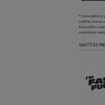
* Uzlīme jālīmē uz 
izvēlētās virsmas u
Katra uzlīme ir izg
noņemšanas nebojā
SAISTĪTĀS PR