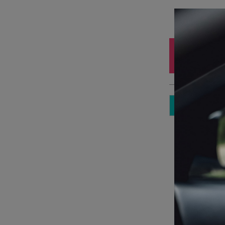
Iz
10
3 
Sp
Pa
kā
Pi