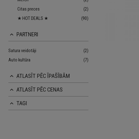
Citas preces
(2)
★ HOT DEALS ★
(90)
PARTNERI
keyboard_arrow_up
Satura veidotāji
(2)
Auto kultūra
(7)
ATLASĪT PĒC ĪPAŠĪBĀM
keyboard_arrow_up
ATLASĪT PĒC CENAS
keyboard_arrow_up
TAGI
keyboard_arrow_up