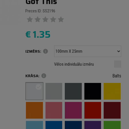
Got This
Preces ID: SS2196
€
1.35
IZMĒRS:
info
Minimālais izmērs: 100 mm
mm
mm
Vēlos individuālu izmēru
Maksimālais izmērs: 1000 mm
KRĀSA:
info
Balts
check_circle