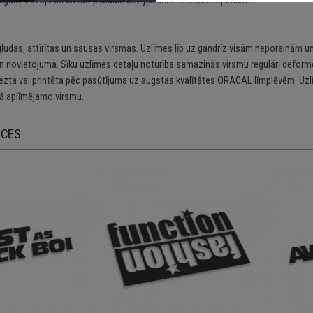
gludas, attīrītas un sausas virsmas. Uzlīmes līp uz gandrīz visām neporainām un
n novietojuma. Sīku uzlīmes detaļu noturība samazinās virsmu regulāri deformē
riezta vai printēta pēc pasūtījuma uz augstas kvalītātes ORACAL līmplēvēm. Uzl
 aplīmējamo virsmu.
ECES