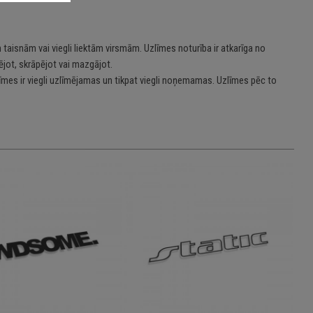
 taisnām vai viegli liektām virsmām. Uzlīmes noturība ir atkarīga no
jot, skrāpējot vai mazgājot.
īmes ir viegli uzlīmējamas un tikpat viegli noņemamas. Uzlīmes pēc to