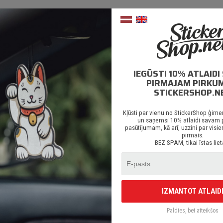
BEZMAKSAS PIEGĀDE
online pirk
IEGŪSTI 10% ATLAID
PIRMAJAM PIRKU
STICKERSHOP.N
APRAKSTS
PAPILDUS INFORMĀCIJ
Kļūsti par vienu no StickerShop ģime
un saņemsi 10% atlaidi savam
pasūtījumam, kā arī, uzzini par vi
mantotas tikai augstas kvalitātes ORACAL līmplēves;
pirmais.
BEZ SPAM, tikai īstas liet
0% mitrumizturība;
– 5 gadu līmplēves noturība *;
ēcīgs līmes slānis;
IZMANTOT ATLAID
redzēts priekš auto stikliem, virsbūves daļām, krāsotām virsmām, portatīvaji
 arī visām citām gludām un neporainām virsmām;
Paldies, bet atteikšos
egāde Latvijā un citviet pasaulē bez jebkādiem ierobežojumiem.