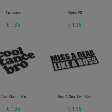
Awdsome
Static V3
€ 1.35
€ 1.35
Cool Stance Bro
Miss A Gear Like Boss
€ 1.35
€ 1.35