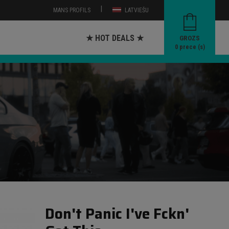
|
MANS PROFILS
LATVIEŠU
★ HOT DEALS ★
GROZS
0
prece (s)
Don't Panic I've Fckn'