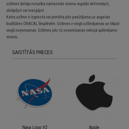
uzlīmes detaļu noturība samazinās virsmu regulāri deformējot,
skrāpējot vai mazgājot.
Katra uzlīme ir izgriezta vai printēta pēc pasūtījuma uz augstas
kvalītātes ORACAL līmplēvēm. Uzlīmes ir viegli uzlīmējamas un tikpat
viegli noņemamas. Uzlīmes pēc to noņemšanas nebojā aplīmējamo
virsmu.
SAISTĪTĀS PRECES
Nasa Logo V2
Apple