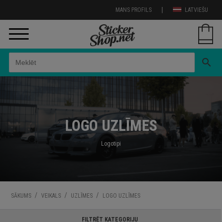
|
MANS PROFILS
LATVIEŠU
search
LOGO UZLĪMES
Logotipi
/
/
/
SĀKUMS
VEIKALS
UZLĪMES
LOGO UZLĪMES
FILTRĒT KATEGORIJU