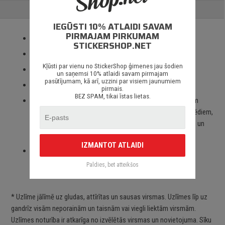
ATSAUKSMES
IEGŪSTI 10% ATLAIDI SAVAM
PIRMAJAM PIRKUMAM
Izmantotas tikai augstas kvalitātes ORACAL līmplēves;
STICKERSHOP.NET
100% mitrumizturība;
Kļūsti par vienu no StickerShop ģimenes jau šodien
3 – 5 gadu līmplēves noturība *;
un saņemsi 10% atlaidi savam pirmajam
pasūtījumam, kā arī, uzzini par visiem jaunumiem
Spēcīgs līmes slānis;
pirmais.
BEZ SPAM, tikai īstas lietas.
Paredzēts priekš auto stikliem, virsbūves daļām, krāsotām
virsmām, portatīvajiem/stacionārajiem datoriem, velosipēdiem,
motocikliem un motorolleriem, kā arī visām citām gludām un
neporainām virsmām;
IZMANTOT ATLAIDI
Piegāde Latvijā un citviet pasaulē bez jebkādiem
ierobežojumiem.
Paldies, bet atteikšos
* Uzlīme jālīmē uz gludas, attīrītas un sausas virsmas. Uzlīmes līp uz
gandrīz visām neporainām un taisnām vai viegli liektām virsmām.
Uzlīmes noturība ir atkarīga no izvēlētās virsmas un novietojuma. Sīku