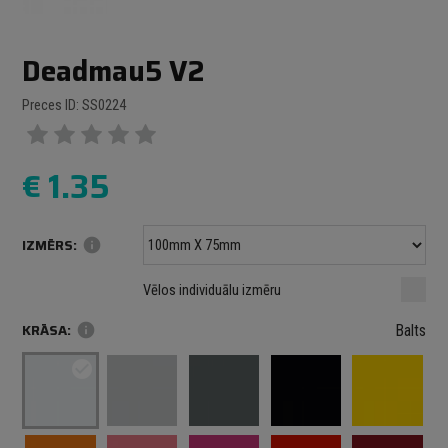
Deadmau5 V2
Preces ID: SS0224
€
1.35
IZMĒRS:
info
Minimālais izmērs: 100 mm
mm
mm
Vēlos individuālu izmēru
Maksimālais izmērs: 1000 mm
KRĀSA:
info
Balts
check_circle