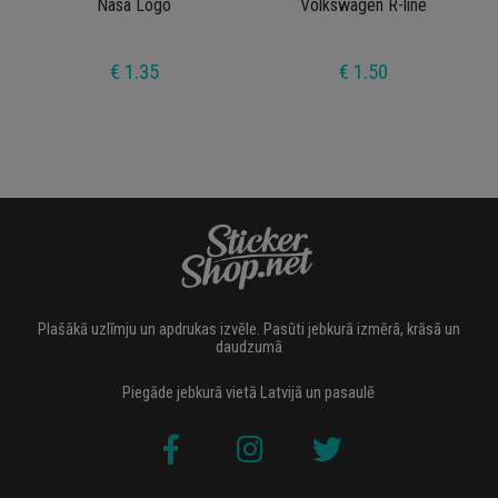
Nasa Logo
Volkswagen R-line
€ 1.35
€ 1.50
Plašākā uzlīmju un apdrukas izvēle. Pasūti jebkurā izmērā, krāsā un
daudzumā
Piegāde jebkurā vietā Latvijā un pasaulē