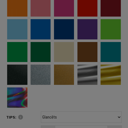
TIPS:
info