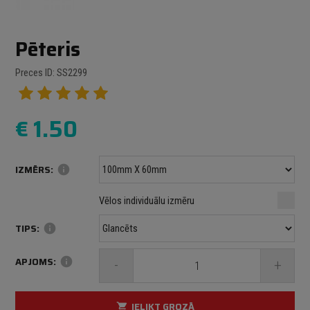
Pēteris
Preces ID: SS2299
€
1.50
IZMĒRS:
info
Minimālais izmērs: 100 mm
mm
mm
Vēlos individuālu izmēru
Maksimālais izmērs: 1000 mm
TIPS:
info
APJOMS:
info
-
+
IELIKT GROZĀ
shopping_cart