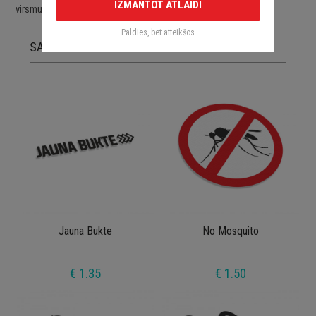
IZMANTOT ATLAIDI
virsmu.
Paldies, bet atteikšos
SAISTĪTĀS PRECES
Jauna Bukte
No Mosquito
€ 1.35
€ 1.50