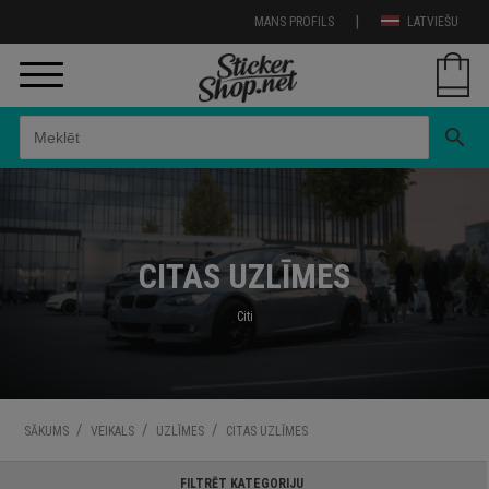
|
MANS PROFILS
LATVIEŠU
search
CITAS UZLĪMES
Citi
/
/
/
SĀKUMS
VEIKALS
UZLĪMES
CITAS UZLĪMES
FILTRĒT KATEGORIJU