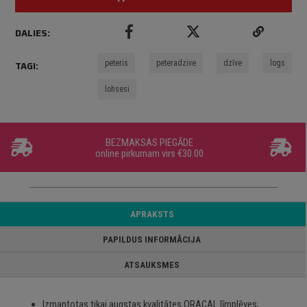
DALIES:
peteris
peteradzive
dzīve
logs
TAGI:
lohsesi
BEZMAKSAS PIEGĀDE
online pirkumam virs €30.00
APRAKSTS
PAPILDUS INFORMĀCIJA
ATSAUKSMES
Izmantotas tikai augstas kvalitātes ORACAL līmplēves;