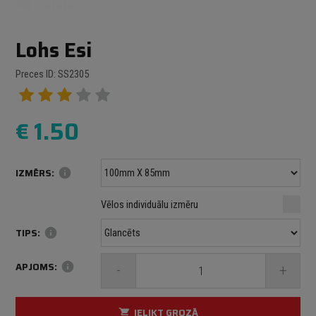
Lohs Esi
Preces ID: SS2305
€
1.50
IZMĒRS:
info
Minimālais izmērs: 100 mm
mm
mm
Vēlos individuālu izmēru
Maksimālais izmērs: 1000 mm
TIPS:
info
APJOMS:
info
-
+
IELIKT GROZĀ
shopping_cart