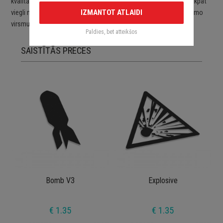
kvalītātes ORACAL līmplēvēm. Uzlīmes ir viegli uzlīmējamas un tikpat
IZMANTOT ATLAIDI
viegli noņemamas. Uzlīmes pēc to noņemšanas nebojā aplīmējamo
virsmu.
Paldies, bet atteikšos
SAISTĪTĀS PRECES
Bomb V3
Explosive
€ 1.35
€ 1.35