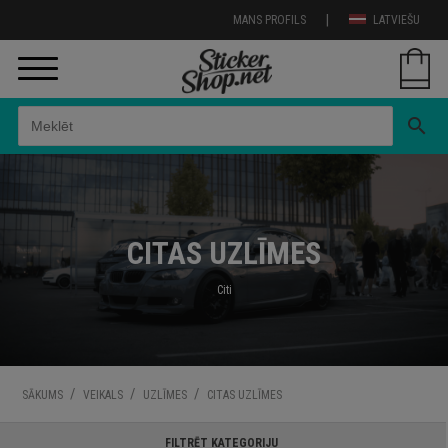
|
MANS PROFILS
LATVIEŠU
search
CITAS UZLĪMES
Citi
/
/
/
SĀKUMS
VEIKALS
UZLĪMES
CITAS UZLĪMES
FILTRĒT KATEGORIJU