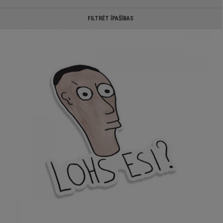
FILTRĒT ĪPAŠĪBAS