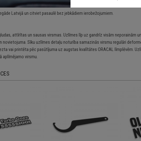
 arī visām citām gludām un neporainām virsmām;
egāde Latvijā un citviet pasaulē bez jebkādiem ierobežojumiem.
gludas, attīrītas un sausas virsmas. Uzlīmes līp uz gandrīz visām neporainām un
n novietojuma. Sīku uzlīmes detaļu noturība samazinās virsmu regulāri deformē
riezta vai printēta pēc pasūtījuma uz augstas kvalītātes ORACAL līmplēvēm. Uzl
 aplīmējamo virsmu.
ECES