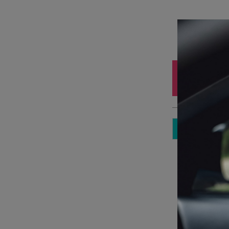
Iz
10
3 
Sp
Pa