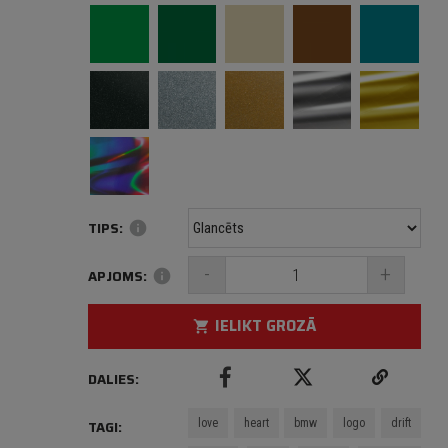
TIPS:
info
-
+
APJOMS:
info
IELIKT GROZĀ
shopping_cart
DALIES:
love
heart
bmw
logo
drift
TAGI: