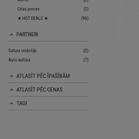
Citas preces
(2)
★ HOT DEALS ★
(90)
PARTNERI
keyboard_arrow_up
Satura veidotāji
(2)
Auto kultūra
(7)
ATLASĪT PĒC ĪPAŠĪBĀM
keyboard_arrow_up
ATLASĪT PĒC CENAS
keyboard_arrow_up
TAGI
keyboard_arrow_up