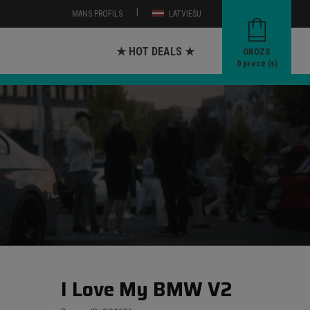
|
MANS PROFILS
LATVIEŠU
★ HOT DEALS ★
GROZS
0
prece (s)
I Love My BMW V2