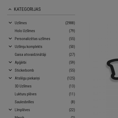
KATEGORIJAS
keyboard_arrow_up
keyboard_arrow_down
Uzlīmes
(2988)
Holo Uzlīmes
(79)
keyboard_arrow_down
Personalizētas uzlīmes
(55)
keyboard_arrow_down
Uzlīmju komplekts
(50)
Gaisa atsvaidzinātāji
(27)
keyboard_arrow_down
Apģērbi
(59)
keyboard_arrow_down
Stickerbomb
(55)
keyboard_arrow_down
Atslēgu piekariņi
(125)
3D Uzlīmes
(13)
Lukturu plēves
(11)
Saulesbrilles
(8)
keyboard_arrow_down
Līmplēves
(22)
Merch
(2)