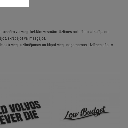
 taisnām vai viegli liektām virsmām. Uzlīmes noturība ir atkarīga no
jot, skrāpējot vai mazgājot.
īmes ir viegli uzlīmējamas un tikpat viegli noņemamas. Uzlīmes pēc to