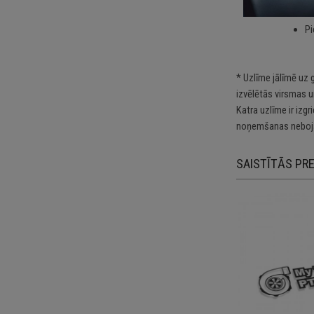
kā
Pi
* Uzlīme jālīmē uz 
izvēlētās virsmas u
Katra uzlīme ir izg
noņemšanas nebojā
SAISTĪTĀS PR