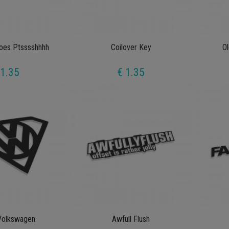
oes Ptsssshhhh
Coilover Key
O
 1.35
€ 1.35
Volkswagen
Awfull Flush