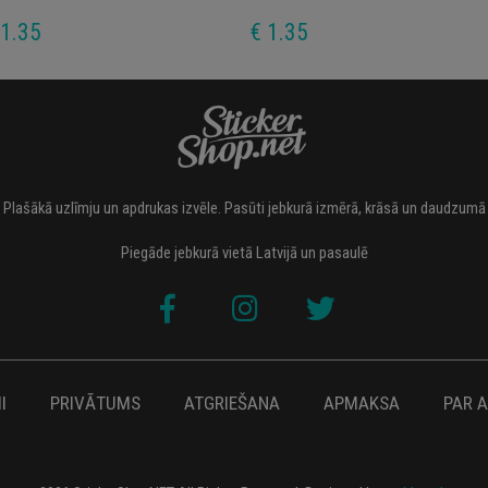
 1.35
€ 1.35
Plašākā uzlīmju un apdrukas izvēle. Pasūti jebkurā izmērā, krāsā un daudzumā
Piegāde jebkurā vietā Latvijā un pasaulē
I
PRIVĀTUMS
ATGRIEŠANA
APMAKSA
PAR 