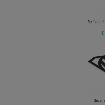
My Turbo G
€
Super 