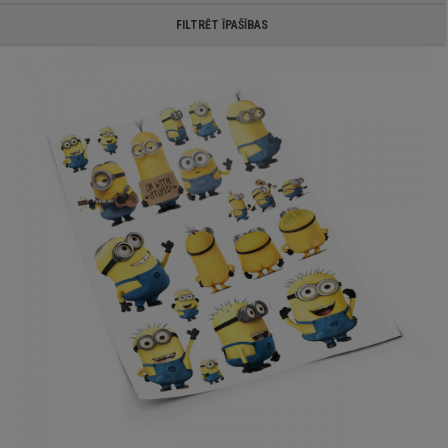
FILTRĒT ĪPAŠĪBAS