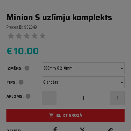
Minion S uzlīmju komplekts
Preces ID: SS2349
€
10.00
IZMĒRS:
info
TIPS:
info
APJOMS:
info
-
+
IELIKT GROZĀ
shopping_cart
DALIES: