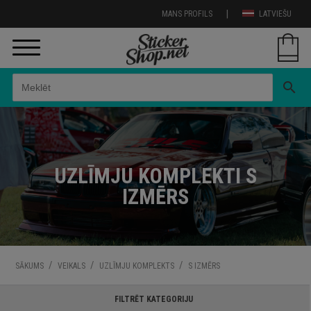
|
MANS PROFILS
LATVIEŠU
search
UZLĪMJU KOMPLEKTI S
IZMĒRS
/
/
/
SĀKUMS
VEIKALS
UZLĪMJU KOMPLEKTS
S IZMĒRS
FILTRĒT KATEGORIJU