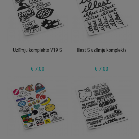
Uzlīmju komplekts V19 S
Illest S uzlīmju komplekts
€ 7.00
€ 7.00