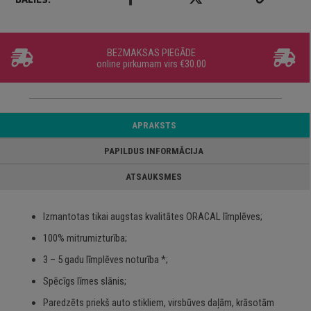
BEZMAKSAS PIEGĀDE
online pirkumam virs €30.00
APRAKSTS
PAPILDUS INFORMĀCIJA
ATSAUKSMES
Izmantotas tikai augstas kvalitātes ORACAL līmplēves;
100% mitrumizturība;
3 – 5 gadu līmplēves noturība *;
Spēcīgs līmes slānis;
Paredzēts priekš auto stikliem, virsbūves daļām, krāsotām