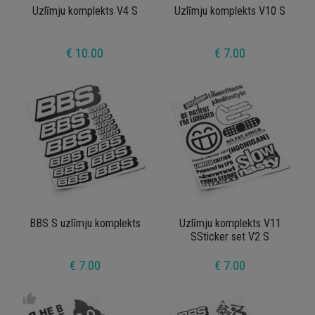
Uzlīmju komplekts V4 S
Uzlīmju komplekts V10 S
€ 10.00
€ 7.00
BBS S uzlīmju komplekts
Uzlīmju komplekts V11
SSticker set V2 S
€ 7.00
€ 7.00
thumb_up