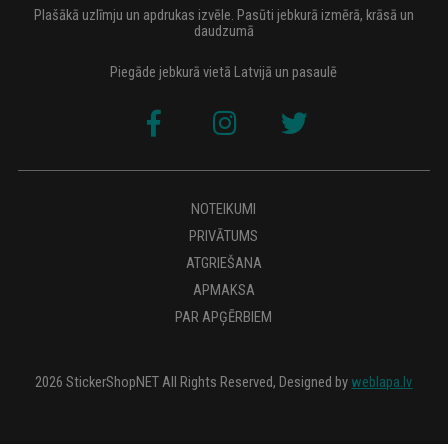
Plašākā uzlīmju un apdrukas izvēle. Pasūti jebkurā izmērā, krāsā un
daudzumā
Piegāde jebkurā vietā Latvijā un pasaulē
NOTEIKUMI
PRIVĀTUMS
ATGRIEŠANA
APMAKSA
PAR APĢĒRBIEM
2026 StickerShopNET All Rights Reserved, Designed by
weblapa.lv