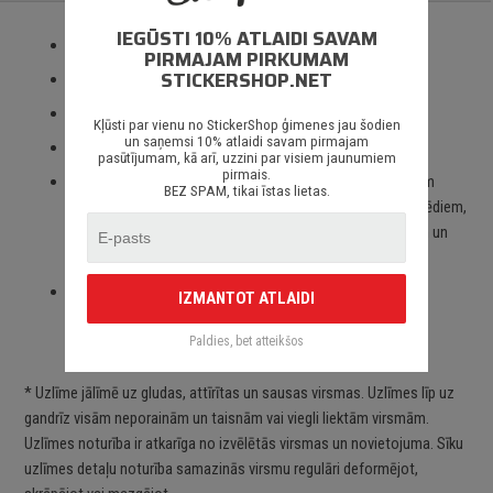
IEGŪSTI 10% ATLAIDI SAVAM
Izmantotas tikai augstas kvalitātes ORACAL līmplēves;
PIRMAJAM PIRKUMAM
STICKERSHOP.NET
100% mitrumizturība;
3 – 5 gadu līmplēves noturība *;
Kļūsti par vienu no StickerShop ģimenes jau šodien
un saņemsi 10% atlaidi savam pirmajam
Spēcīgs līmes slānis;
pasūtījumam, kā arī, uzzini par visiem jaunumiem
pirmais.
Paredzēts priekš auto stikliem, virsbūves daļām, krāsotām
BEZ SPAM, tikai īstas lietas.
virsmām, portatīvajiem/stacionārajiem datoriem, velosipēdiem,
motocikliem un motorolleriem, kā arī visām citām gludām un
neporainām virsmām;
Piegāde Latvijā un citviet pasaulē bez jebkādiem
IZMANTOT ATLAIDI
ierobežojumiem.
Paldies, bet atteikšos
* Uzlīme jālīmē uz gludas, attīrītas un sausas virsmas. Uzlīmes līp uz
gandrīz visām neporainām un taisnām vai viegli liektām virsmām.
Uzlīmes noturība ir atkarīga no izvēlētās virsmas un novietojuma. Sīku
uzlīmes detaļu noturība samazinās virsmu regulāri deformējot,