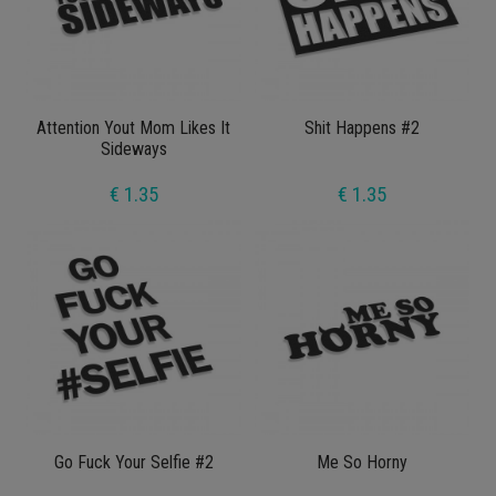
Attention Yout Mom Likes It
Shit Happens #2
Sideways
€ 1.35
€ 1.35
Go Fuck Your Selfie #2
Me So Horny