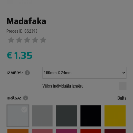
Madafaka
Preces ID: SS2393
€
1.35
IZMĒRS:
info
Minimālais izmērs: 100 mm
mm
mm
Vēlos individuālu izmēru
Maksimālais izmērs: 1000 mm
KRĀSA:
info
Balts
check_circle