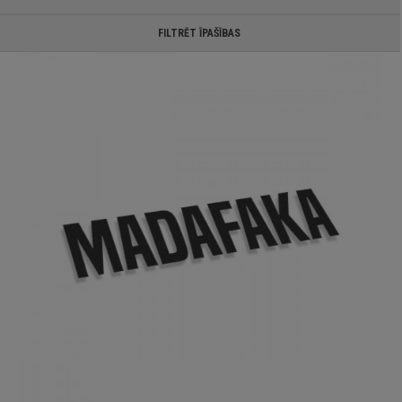
FILTRĒT ĪPAŠĪBAS