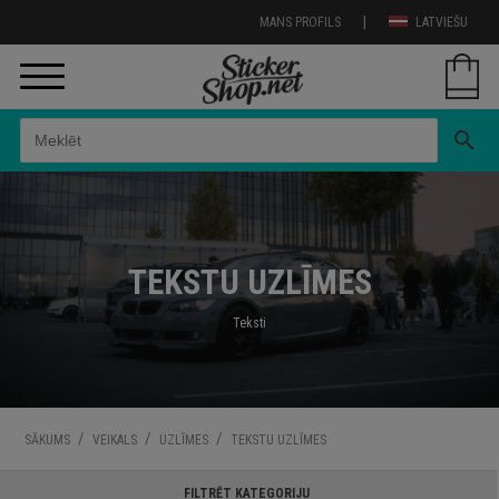
|
MANS PROFILS
LATVIEŠU
search
TEKSTU UZLĪMES
Teksti
/
/
/
SĀKUMS
VEIKALS
UZLĪMES
TEKSTU UZLĪMES
FILTRĒT KATEGORIJU