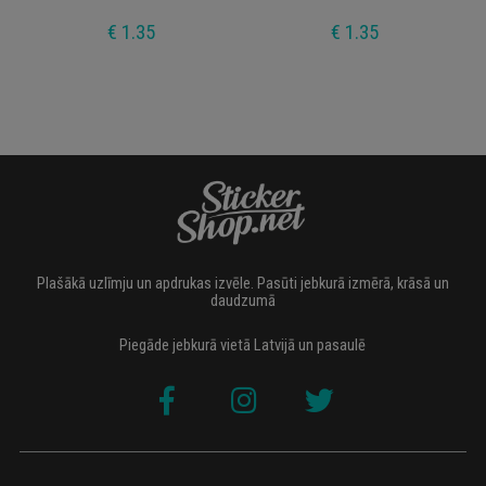
€ 1.35
€ 1.35
Plašākā uzlīmju un apdrukas izvēle. Pasūti jebkurā izmērā, krāsā un
daudzumā
Piegāde jebkurā vietā Latvijā un pasaulē