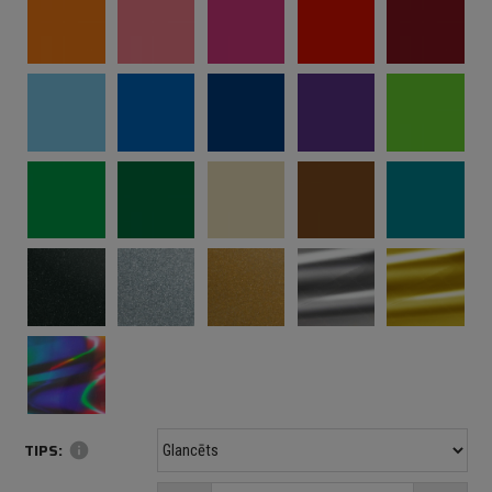
TIPS:
info