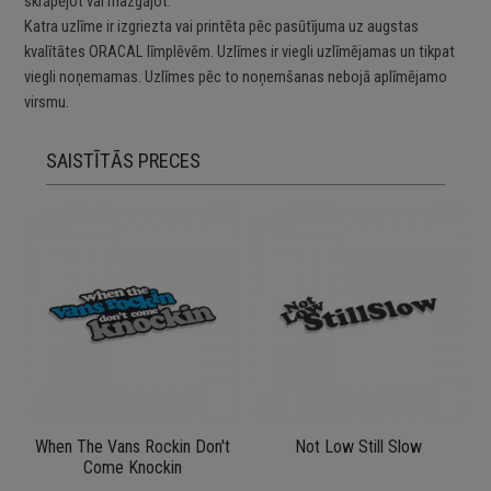
skrāpējot vai mazgājot.
Katra uzlīme ir izgriezta vai printēta pēc pasūtījuma uz augstas
kvalītātes ORACAL līmplēvēm. Uzlīmes ir viegli uzlīmējamas un tikpat
viegli noņemamas. Uzlīmes pēc to noņemšanas nebojā aplīmējamo
virsmu.
SAISTĪTĀS PRECES
When The Vans Rockin Don't
Not Low Still Slow
Come Knockin