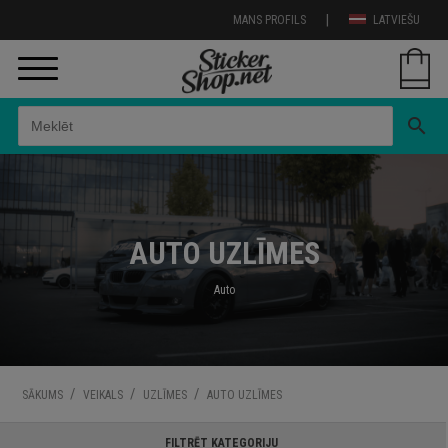
|
MANS PROFILS
LATVIEŠU
search
AUTO UZLĪMES
Auto
/
/
/
SĀKUMS
VEIKALS
UZLĪMES
AUTO UZLĪMES
FILTRĒT KATEGORIJU