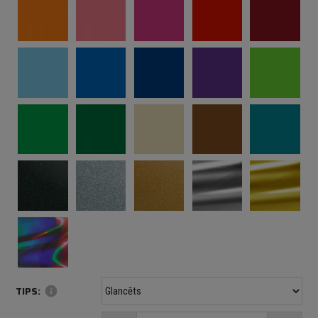
TIPS:
info