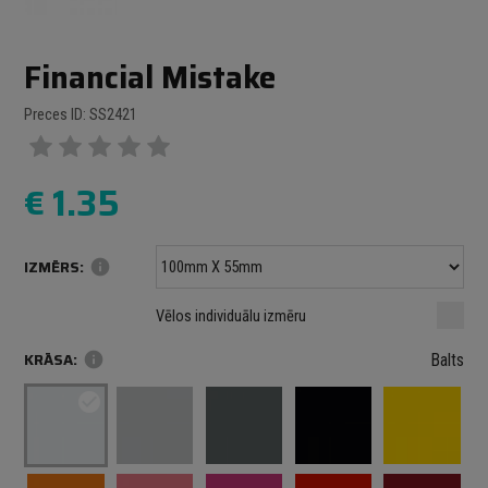
Financial Mistake
Preces ID: SS2421
€
1.35
IZMĒRS:
info
Minimālais izmērs: 100 mm
mm
mm
Vēlos individuālu izmēru
Maksimālais izmērs: 1000 mm
KRĀSA:
info
Balts
check_circle