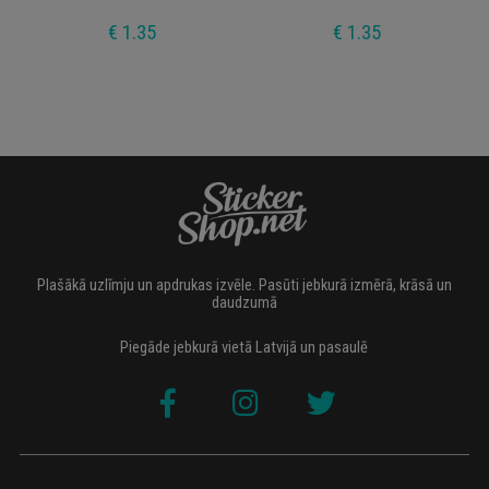
€ 1.35
€ 1.35
Plašākā uzlīmju un apdrukas izvēle. Pasūti jebkurā izmērā, krāsā un
daudzumā
Piegāde jebkurā vietā Latvijā un pasaulē