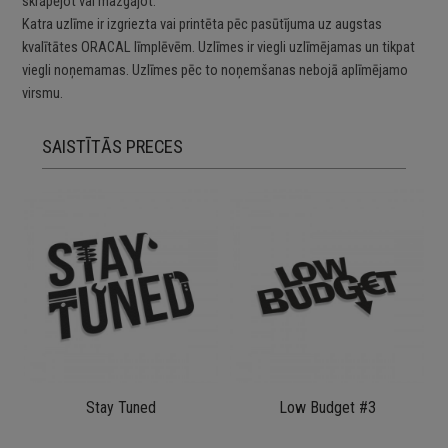
skrāpējot vai mazgājot.
Katra uzlīme ir izgriezta vai printēta pēc pasūtījuma uz augstas
kvalītātes ORACAL līmplēvēm. Uzlīmes ir viegli uzlīmējamas un tikpat
viegli noņemamas. Uzlīmes pēc to noņemšanas nebojā aplīmējamo
virsmu.
SAISTĪTĀS PRECES
Stay Tuned
Low Budget #3