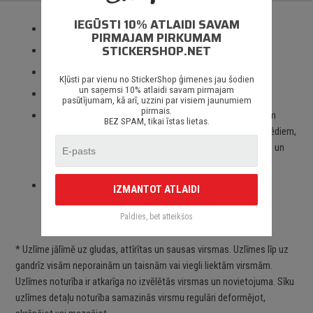
IEGŪSTI 10% ATLAIDI SAVAM
Izmantotas tikai augstas kvalitātes ORACAL līmplēves;
PIRMAJAM PIRKUMAM
STICKERSHOP.NET
100% mitrumizturība;
3 – 5 gadu līmplēves noturība *;
Kļūsti par vienu no StickerShop ģimenes jau šodien
un saņemsi 10% atlaidi savam pirmajam
Spēcīgs līmes slānis;
pasūtījumam, kā arī, uzzini par visiem jaunumiem
pirmais.
Paredzēts priekš auto stikliem, virsbūves daļām, krāsotām
BEZ SPAM, tikai īstas lietas.
virsmām, portatīvajiem/stacionārajiem datoriem, velosipēdiem,
motocikliem un motorolleriem, kā arī visām citām gludām un
neporainām virsmām;
Piegāde Latvijā un citviet pasaulē bez jebkādiem
IZMANTOT ATLAIDI
ierobežojumiem.
Paldies, bet atteikšos
* Uzlīme jālīmē uz gludas, attīrītas un sausas virsmas. Uzlīmes līp uz
gandrīz visām neporainām un taisnām vai viegli liektām virsmām.
Uzlīmes noturība ir atkarīga no izvēlētās virsmas un novietojuma. Sīku
uzlīmes detaļu noturība samazinās virsmu regulāri deformējot,