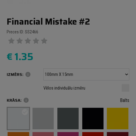
Financial Mistake #2
Preces ID: SS2466
€
1.35
IZMĒRS:
info
Minimālais izmērs: 100 mm
mm
mm
Vēlos individuālu izmēru
Maksimālais izmērs: 1000 mm
KRĀSA:
info
Balts
check_circle