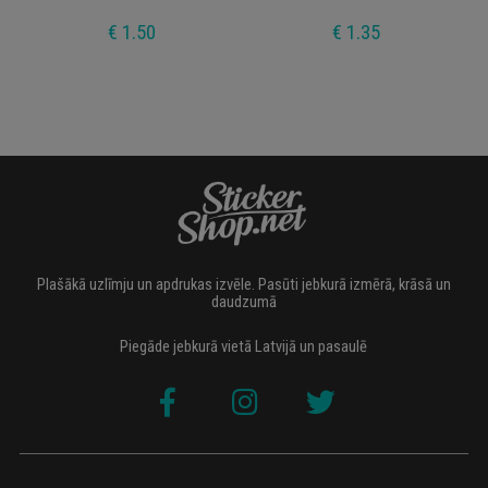
€ 1.50
€ 1.35
Plašākā uzlīmju un apdrukas izvēle. Pasūti jebkurā izmērā, krāsā un
daudzumā
Piegāde jebkurā vietā Latvijā un pasaulē