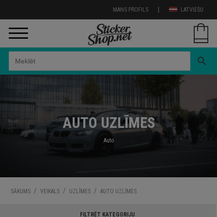
|
MANS PROFILS
LATVIEŠU
search
AUTO UZLĪMES
Auto
/
/
/
SĀKUMS
VEIKALS
UZLĪMES
AUTO UZLĪMES
FILTRĒT KATEGORIJU