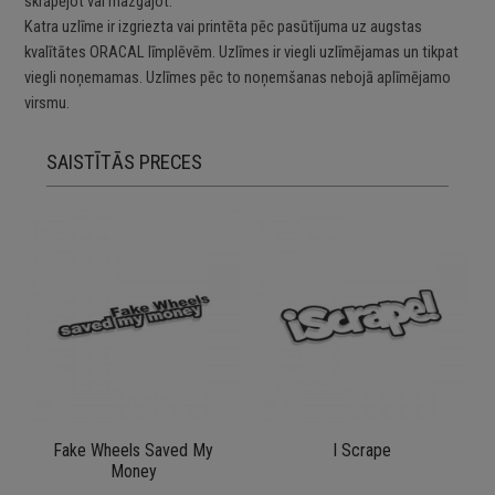
skrāpējot vai mazgājot.
Katra uzlīme ir izgriezta vai printēta pēc pasūtījuma uz augstas
kvalītātes ORACAL līmplēvēm. Uzlīmes ir viegli uzlīmējamas un tikpat
viegli noņemamas. Uzlīmes pēc to noņemšanas nebojā aplīmējamo
virsmu.
SAISTĪTĀS PRECES
Fake Wheels Saved My
I Scrape
Money