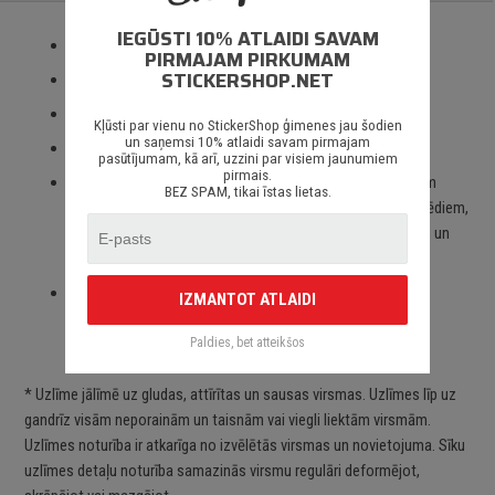
IEGŪSTI 10% ATLAIDI SAVAM
Izmantotas tikai augstas kvalitātes ORACAL līmplēves;
PIRMAJAM PIRKUMAM
STICKERSHOP.NET
100% mitrumizturība;
3 – 5 gadu līmplēves noturība *;
Kļūsti par vienu no StickerShop ģimenes jau šodien
un saņemsi 10% atlaidi savam pirmajam
Spēcīgs līmes slānis;
pasūtījumam, kā arī, uzzini par visiem jaunumiem
pirmais.
Paredzēts priekš auto stikliem, virsbūves daļām, krāsotām
BEZ SPAM, tikai īstas lietas.
virsmām, portatīvajiem/stacionārajiem datoriem, velosipēdiem,
motocikliem un motorolleriem, kā arī visām citām gludām un
neporainām virsmām;
Piegāde Latvijā un citviet pasaulē bez jebkādiem
IZMANTOT ATLAIDI
ierobežojumiem.
Paldies, bet atteikšos
* Uzlīme jālīmē uz gludas, attīrītas un sausas virsmas. Uzlīmes līp uz
gandrīz visām neporainām un taisnām vai viegli liektām virsmām.
Uzlīmes noturība ir atkarīga no izvēlētās virsmas un novietojuma. Sīku
uzlīmes detaļu noturība samazinās virsmu regulāri deformējot,