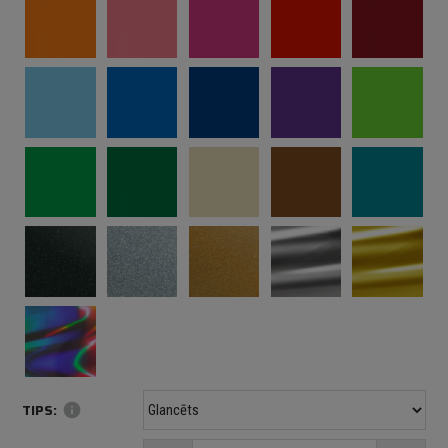
TIPS:
info