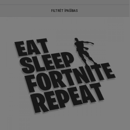
FILTRĒT ĪPAŠĪBAS