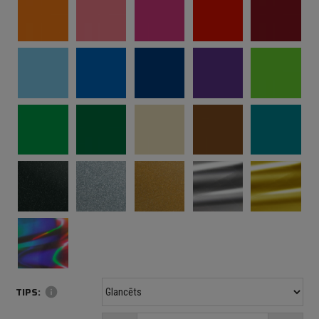
TIPS:
info