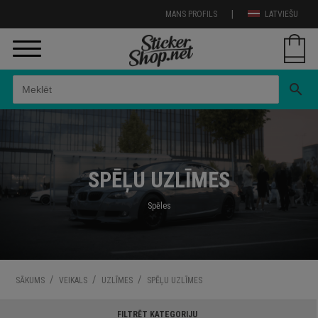
|
MANS PROFILS
LATVIEŠU
search
SPĒĻU UZLĪMES
Spēles
/
/
/
SĀKUMS
VEIKALS
UZLĪMES
SPĒĻU UZLĪMES
FILTRĒT KATEGORIJU