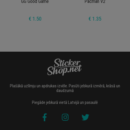
GG Good Game
Pacman V2
€ 1.50
€ 1.35
Plašākā uzlīmju un apdrukas izvēle. Pasūti jebkurā izmērā, krāsā un
daudzumā
Piegāde jebkurā vietā Latvijā un pasaulē