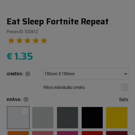
Eat Sleep Fortnite Repeat
Preces ID: SS2612
€
1.35
IZMĒRS:
info
Minimālais izmērs: 100 mm
mm
mm
Vēlos individuālu izmēru
Maksimālais izmērs: 1000 mm
KRĀSA:
info
Balts
check_circle