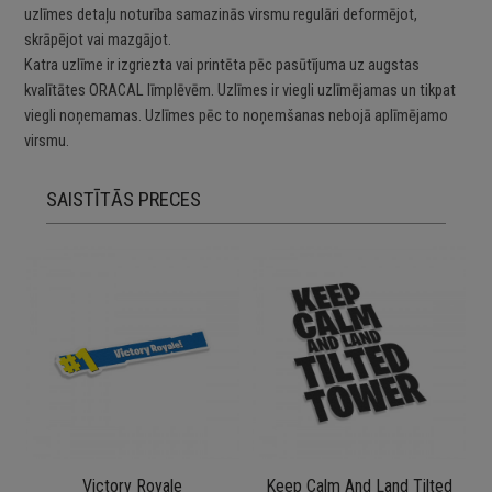
uzlīmes detaļu noturība samazinās virsmu regulāri deformējot,
skrāpējot vai mazgājot.
Katra uzlīme ir izgriezta vai printēta pēc pasūtījuma uz augstas
kvalītātes ORACAL līmplēvēm. Uzlīmes ir viegli uzlīmējamas un tikpat
viegli noņemamas. Uzlīmes pēc to noņemšanas nebojā aplīmējamo
virsmu.
SAISTĪTĀS PRECES
Victory Royale
Keep Calm And Land Tilted