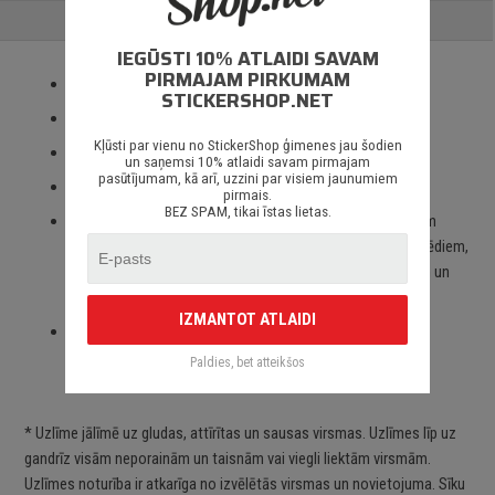
ATSAUKSMES
IEGŪSTI 10% ATLAIDI SAVAM
PIRMAJAM PIRKUMAM
Izmantotas tikai augstas kvalitātes ORACAL līmplēves;
STICKERSHOP.NET
100% mitrumizturība;
Kļūsti par vienu no StickerShop ģimenes jau šodien
3 – 5 gadu līmplēves noturība *;
un saņemsi 10% atlaidi savam pirmajam
pasūtījumam, kā arī, uzzini par visiem jaunumiem
Spēcīgs līmes slānis;
pirmais.
BEZ SPAM, tikai īstas lietas.
Paredzēts priekš auto stikliem, virsbūves daļām, krāsotām
virsmām, portatīvajiem/stacionārajiem datoriem, velosipēdiem,
motocikliem un motorolleriem, kā arī visām citām gludām un
neporainām virsmām;
IZMANTOT ATLAIDI
Piegāde Latvijā un citviet pasaulē bez jebkādiem
ierobežojumiem.
Paldies, bet atteikšos
* Uzlīme jālīmē uz gludas, attīrītas un sausas virsmas. Uzlīmes līp uz
gandrīz visām neporainām un taisnām vai viegli liektām virsmām.
Uzlīmes noturība ir atkarīga no izvēlētās virsmas un novietojuma. Sīku