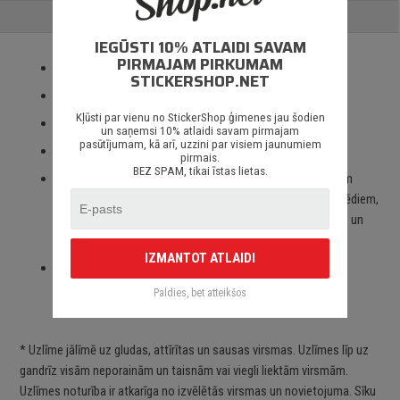
ATSAUKSMES
IEGŪSTI 10% ATLAIDI SAVAM
PIRMAJAM PIRKUMAM
Izmantotas tikai augstas kvalitātes ORACAL līmplēves;
STICKERSHOP.NET
100% mitrumizturība;
Kļūsti par vienu no StickerShop ģimenes jau šodien
3 – 5 gadu līmplēves noturība *;
un saņemsi 10% atlaidi savam pirmajam
pasūtījumam, kā arī, uzzini par visiem jaunumiem
Spēcīgs līmes slānis;
pirmais.
BEZ SPAM, tikai īstas lietas.
Paredzēts priekš auto stikliem, virsbūves daļām, krāsotām
virsmām, portatīvajiem/stacionārajiem datoriem, velosipēdiem,
motocikliem un motorolleriem, kā arī visām citām gludām un
neporainām virsmām;
IZMANTOT ATLAIDI
Piegāde Latvijā un citviet pasaulē bez jebkādiem
ierobežojumiem.
Paldies, bet atteikšos
* Uzlīme jālīmē uz gludas, attīrītas un sausas virsmas. Uzlīmes līp uz
gandrīz visām neporainām un taisnām vai viegli liektām virsmām.
Uzlīmes noturība ir atkarīga no izvēlētās virsmas un novietojuma. Sīku