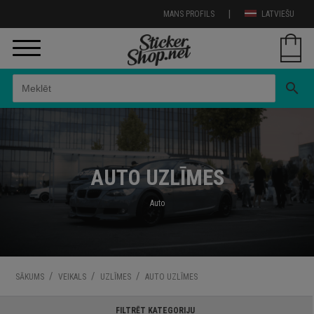
|
MANS PROFILS
LATVIEŠU
search
AUTO UZLĪMES
Auto
/
/
/
SĀKUMS
VEIKALS
UZLĪMES
AUTO UZLĪMES
FILTRĒT KATEGORIJU