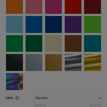
TIPS:
info