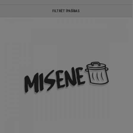
FILTRĒT ĪPAŠĪBAS