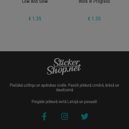
Low And Slow
Work In Progress
€ 1.35
€ 1.35
Plašākā uzlīmju un apdrukas izvēle. Pasūti jebkurā izmērā, krāsā un
daudzumā
Piegāde jebkurā vietā Latvijā un pasaulē