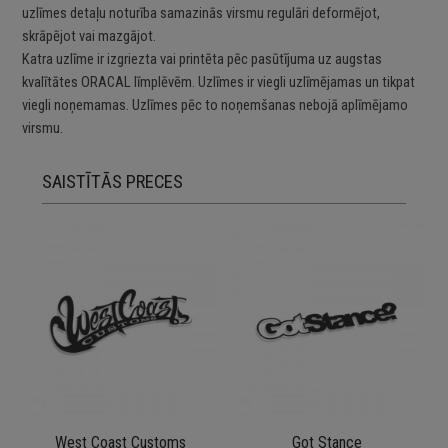
uzlīmes detaļu noturība samazinās virsmu regulāri deformējot,
skrāpējot vai mazgājot.
Katra uzlīme ir izgriezta vai printēta pēc pasūtījuma uz augstas
kvalītātes ORACAL līmplēvēm. Uzlīmes ir viegli uzlīmējamas un tikpat
viegli noņemamas. Uzlīmes pēc to noņemšanas nebojā aplīmējamo
virsmu.
SAISTĪTĀS PRECES
West Coast Customs
Got Stance