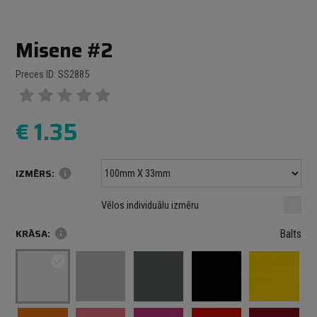
Misene #2
Preces ID: SS2885
€
1.35
IZMĒRS:
info
Minimālais izmērs: 100 mm
mm
mm
Vēlos individuālu izmēru
Maksimālais izmērs: 1000 mm
KRĀSA:
info
Balts
check_circle