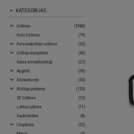
KATEGORIJAS
keyboard_arrow_up
keyboard_arrow_down
Uzlīmes
(2988)
Holo Uzlīmes
(79)
keyboard_arrow_down
Personalizētas uzlīmes
(55)
keyboard_arrow_down
Uzlīmju komplekts
(50)
Gaisa atsvaidzinātāji
(27)
keyboard_arrow_down
Apģērbi
(59)
keyboard_arrow_down
Stickerbomb
(55)
keyboard_arrow_down
Atslēgu piekariņi
(125)
3D Uzlīmes
(13)
Lukturu plēves
(11)
Saulesbrilles
(8)
keyboard_arrow_down
Līmplēves
(22)
Merch
(2)