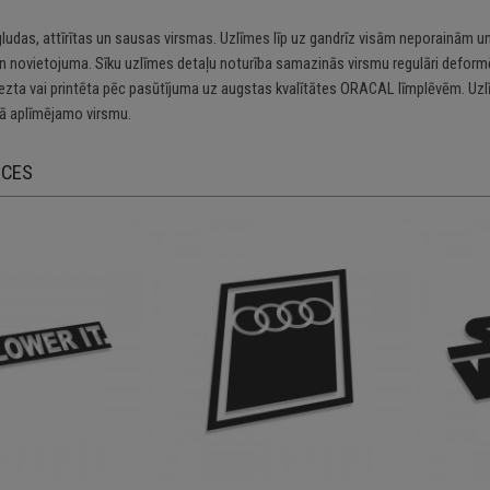
gludas, attīrītas un sausas virsmas. Uzlīmes līp uz gandrīz visām neporainām un
n novietojuma. Sīku uzlīmes detaļu noturība samazinās virsmu regulāri deformē
riezta vai printēta pēc pasūtījuma uz augstas kvalītātes ORACAL līmplēvēm. Uzl
 aplīmējamo virsmu.
ECES