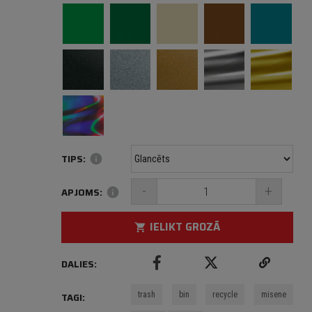
TIPS:
info
-
+
APJOMS:
info
IELIKT GROZĀ
shopping_cart
DALIES:
trash
bin
recycle
misene
TAGI: