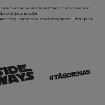
 taisnām vai viegli liektām virsmām. Uzlīmes noturība ir atkarīga no
jot, skrāpējot vai mazgājot.
īmes ir viegli uzlīmējamas un tikpat viegli noņemamas. Uzlīmes pēc to