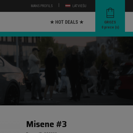
|
MANS PROFILS
LATVIEŠU
★ HOT DEALS ★
GROZS
0
prece (s)
Misene #3