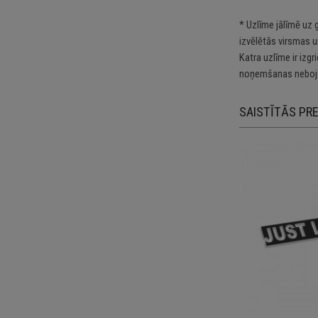
* Uzlīme jālīmē uz 
izvēlētās virsmas u
Katra uzlīme ir izg
noņemšanas nebojā
SAISTĪTĀS PR