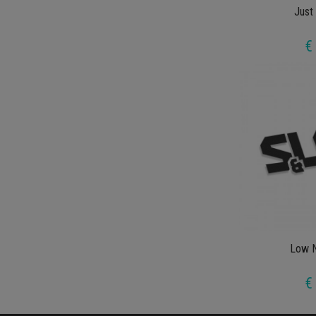
Just
€
Low N
€