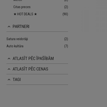
Citas preces
(2)
★ HOT DEALS ★
(90)
PARTNERI
keyboard_arrow_up
Satura veidotāji
(2)
Auto kultūra
(7)
ATLASĪT PĒC ĪPAŠĪBĀM
keyboard_arrow_up
ATLASĪT PĒC CENAS
keyboard_arrow_up
TAGI
keyboard_arrow_up