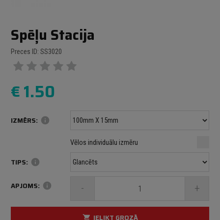
Spēļu Stacija
Preces ID: SS3020
€
1.50
IZMĒRS:
info
Minimālais izmērs: 100 mm
mm
mm
Vēlos individuālu izmēru
Maksimālais izmērs: 1000 mm
TIPS:
info
APJOMS:
info
-
+
IELIKT GROZĀ
shopping_cart