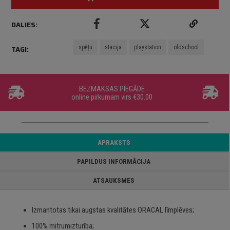
DALIES:
spēļu
stacija
playstation
oldschool
TAGI:
BEZMAKSAS PIEGĀDE
online pirkumam virs €30.00
APRAKSTS
PAPILDUS INFORMĀCIJA
ATSAUKSMES
Izmantotas tikai augstas kvalitātes ORACAL līmplēves;
100% mitrumizturība;