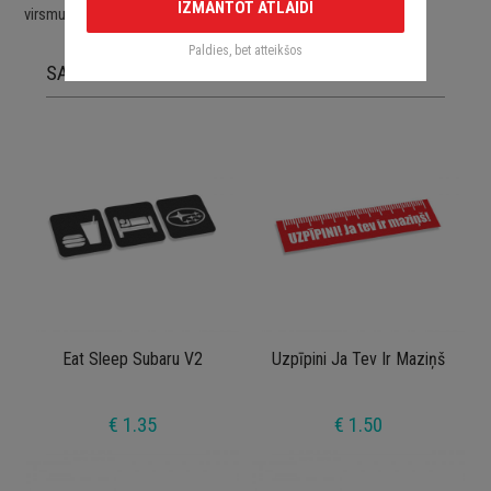
IZMANTOT ATLAIDI
virsmu.
Paldies, bet atteikšos
SAISTĪTĀS PRECES
Eat Sleep Subaru V2
Uzpīpini Ja Tev Ir Maziņš
€ 1.35
€ 1.50