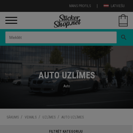
|
MANS PROFILS
LATVIEŠU
search
AUTO UZLĪMES
Auto
/
/
/
SĀKUMS
VEIKALS
UZLĪMES
AUTO UZLĪMES
FILTRĒT KATEGORIJU