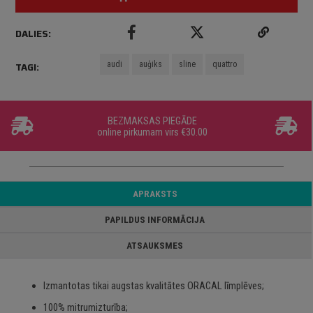
DALIES:
audi
auģiks
sline
quattro
TAGI:
BEZMAKSAS PIEGĀDE
online pirkumam virs €30.00
APRAKSTS
PAPILDUS INFORMĀCIJA
ATSAUKSMES
Izmantotas tikai augstas kvalitātes ORACAL līmplēves;
100% mitrumizturība;