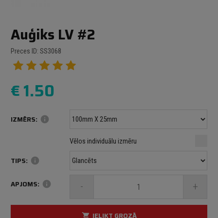
Auģiks LV #2
Preces ID: SS3068
€
1.50
IZMĒRS:
info
Minimālais izmērs: 100 mm
mm
mm
Vēlos individuālu izmēru
Maksimālais izmērs: 1000 mm
TIPS:
info
APJOMS:
info
-
+
IELIKT GROZĀ
shopping_cart