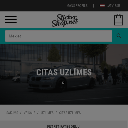
|
MANS PROFILS
LATVIEŠU
search
CITAS UZLĪMES
Citi
/
/
/
SĀKUMS
VEIKALS
UZLĪMES
CITAS UZLĪMES
FILTRĒT KATEGORIJU