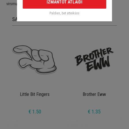
IZMANTOT ATLAIDI
virsmu.
Paldies, bet atteikšos
SAISTĪTĀS PRECES
Little Bit Fingers
Brother Eww
€ 1.50
€ 1.35