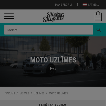
|
MANS PROFILS
LATVIEŠU
search
MOTO UZLĪMES
Moto
/
/
/
SĀKUMS
VEIKALS
UZLĪMES
MOTO UZLĪMES
FILTRĒT KATEGORIJU