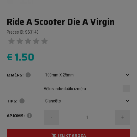
Ride A Scooter Die A Virgin
Preces ID: SS3143
€
1.50
IZMĒRS:
info
Minimālais izmērs: 100 mm
mm
mm
Vēlos individuālu izmēru
Maksimālais izmērs: 1000 mm
TIPS:
info
APJOMS:
info
-
+
IELIKT GROZĀ
shopping_cart