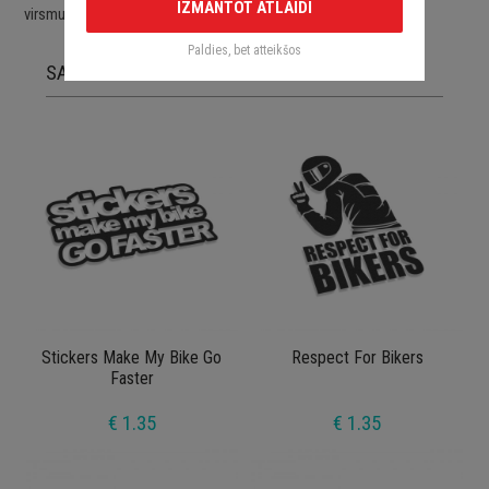
IZMANTOT ATLAIDI
virsmu.
Paldies, bet atteikšos
SAISTĪTĀS PRECES
Stickers Make My Bike Go
Respect For Bikers
Faster
€ 1.35
€ 1.35