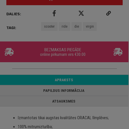
DALIES:
scooter
ride
die
virgin
TAGI:
BEZMAKSAS PIEGĀDE
online pirkumam virs €30.00
APRAKSTS
PAPILDUS INFORMĀCIJA
ATSAUKSMES
Izmantotas tikai augstas kvalitātes ORACAL līmplēves;
100% mitrumizturība;