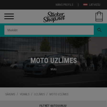
|
MANS PROFILS
LATVIEŠU
search
MOTO UZLĪMES
Moto
/
/
/
SĀKUMS
VEIKALS
UZLĪMES
MOTO UZLĪMES
FILTRĒT KATEGORIJU