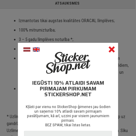
ATSAUKSMES
Izmantotas tikai augstas kvalitātes ORACAL līmplēves;
100% mitrumizturība;
3 – 5 gadu līmplēves noturība *;
Spēcīgs līmes slānis;
Paredzēts priekš auto stikliem, virsbūves daļām, krāsotām
virsmām, portatīvajiem/stacionārajiem datoriem, velosipēdiem,
motocikliem un motorolleriem, kā arī visām citām gludām un
neporainām virsmām;
IEGŪSTI 10% ATLAIDI SAVAM
PIRMAJAM PIRKUMAM
Piegāde Latvijā un citviet pasaulē bez jebkādiem
STICKERSHOP.NET
ierobežojumiem.
Kļūsti par vienu no StickerShop ģimenes jau šodien
un saņemsi 10% atlaidi savam pirmajam
pasūtījumam, kā arī, uzzini par visiem jaunumiem
* Uzlīme jālīmē uz gludas, attīrītas un sausas virsmas. Uzlīmes līp uz
pirmais.
gandrīz visām neporainām un taisnām vai viegli liektām virsmām.
BEZ SPAM, tikai īstas lietas.
Uzlīmes noturība ir atkarīga no izvēlētās virsmas un novietojuma. Sīku