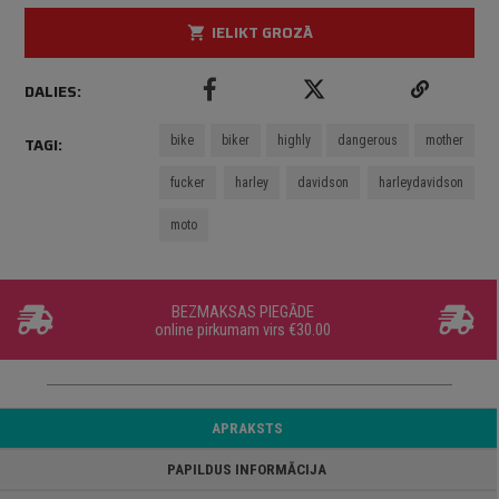
IELIKT GROZĀ
shopping_cart
DALIES:
bike
biker
highly
dangerous
mother
TAGI:
fucker
harley
davidson
harleydavidson
moto
BEZMAKSAS PIEGĀDE
online pirkumam virs €30.00
APRAKSTS
PAPILDUS INFORMĀCIJA