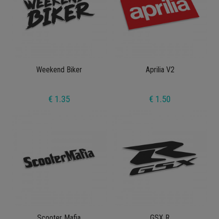
Weekend Biker
Aprilia V2
€ 1.35
€ 1.50
Scooter Mafia
GSX R