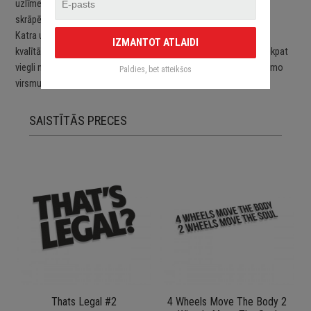
uzlīmes detaļu noturība samazinās virsmu regulāri deformējot,
skrāpējot vai mazgājot.
Katra uzlīme ir izgriezta vai printēta pēc pasūtījuma uz augstas
IZMANTOT ATLAIDI
kvalītātes ORACAL līmplēvēm. Uzlīmes ir viegli uzlīmējamas un tikpat
viegli noņemamas. Uzlīmes pēc to noņemšanas nebojā aplīmējamo
Paldies, bet atteikšos
virsmu.
SAISTĪTĀS PRECES
Thats Legal #2
4 Wheels Move The Body 2