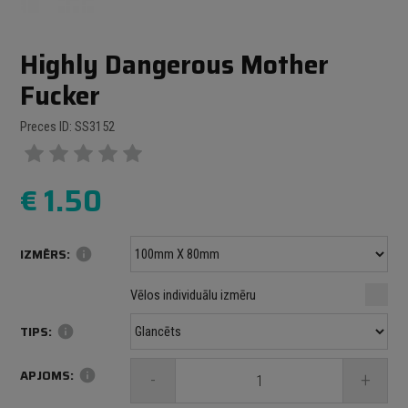
Highly Dangerous Mother
Fucker
Preces ID: SS3152
€
1.50
IZMĒRS:
info
Minimālais izmērs: 100 mm
mm
mm
Vēlos individuālu izmēru
Maksimālais izmērs: 1000 mm
TIPS:
info
APJOMS:
info
-
+