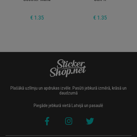
€ 1.35
€ 1.35
Plašākā uzlīmju un apdrukas izvēle. Pasūti jebkurā izmērā, krāsā un
daudzumā
Piegāde jebkurā vietā Latvijā un pasaulē