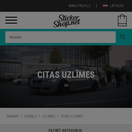
|
MANS PROFILS
LATVIEŠU
search
CITAS UZLĪMES
Citi
/
/
/
SĀKUMS
VEIKALS
UZLĪMES
CITAS UZLĪMES
FILTRĒT KATEGORIJU