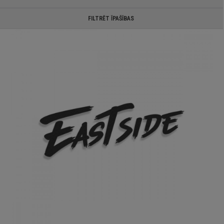
FILTRĒT ĪPAŠĪBAS