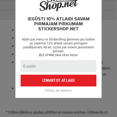
PAPILDUS INFORMĀCIJA
ATSAUKSMES
IEGŪSTI 10% ATLAIDI SAVAM
PIRMAJAM PIRKUMAM
STICKERSHOP.NET
Izmantotas tikai augstas kvalitātes ORACAL līmplēves;
100% mitrumizturība;
Kļūsti par vienu no StickerShop ģimenes jau šodien
un saņemsi 10% atlaidi savam pirmajam
3 – 5 gadu līmplēves noturība *;
pasūtījumam, kā arī, uzzini par visiem jaunumiem
pirmais.
Spēcīgs līmes slānis;
BEZ SPAM, tikai īstas lietas.
Paredzēts priekš auto stikliem, virsbūves daļām, krāsotām
virsmām, portatīvajiem/stacionārajiem datoriem, velosipēdiem,
motocikliem un motorolleriem, kā arī visām citām gludām un
neporainām virsmām;
IZMANTOT ATLAIDI
Piegāde Latvijā un citviet pasaulē bez jebkādiem
Paldies, bet atteikšos
ierobežojumiem.
* Uzlīme jālīmē uz gludas, attīrītas un sausas virsmas. Uzlīmes līp uz