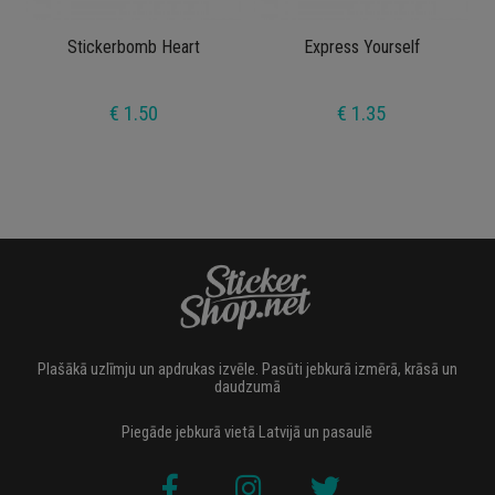
Stickerbomb Heart
Express Yourself
€ 1.50
€ 1.35
Plašākā uzlīmju un apdrukas izvēle. Pasūti jebkurā izmērā, krāsā un
daudzumā
Piegāde jebkurā vietā Latvijā un pasaulē