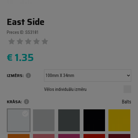
East Side
Preces ID: SS3181
€
1.35
IZMĒRS:
info
Minimālais izmērs: 100 mm
mm
mm
Vēlos individuālu izmēru
Maksimālais izmērs: 1000 mm
KRĀSA:
info
Balts
check_circle