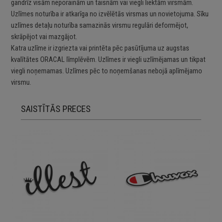
gandrīz visām neporainām un taisnām vai viegli liektām virsmām.
Uzlīmes noturība ir atkarīga no izvēlētās virsmas un novietojuma. Sīku
uzlīmes detaļu noturība samazinās virsmu regulāri deformējot,
skrāpējot vai mazgājot.
Katra uzlīme ir izgriezta vai printēta pēc pasūtījuma uz augstas
kvalītātes ORACAL līmplēvēm. Uzlīmes ir viegli uzlīmējamas un tikpat
viegli noņemamas. Uzlīmes pēc to noņemšanas nebojā aplīmējamo
virsmu.
SAISTĪTĀS PRECES