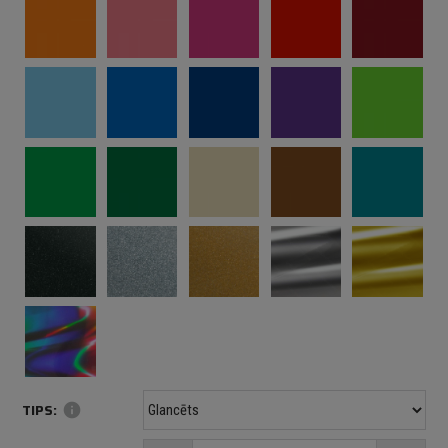
TIPS:
info