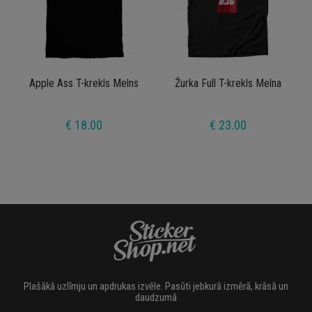
Apple Ass T-krekls Melns
Žurka Full T-krekls Melna
€ 18.00
€ 23.00
Plašākā uzlīmju un apdrukas izvēle. Pasūti jebkurā izmērā, krāsā un
daudzumā