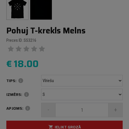
Pohuj T-krekls Melns
Preces ID: SS3216
€
18.00
TIPS:
info
IZMĒRS:
info
APJOMS:
info
-
+
IELIKT GROZĀ
shopping_cart