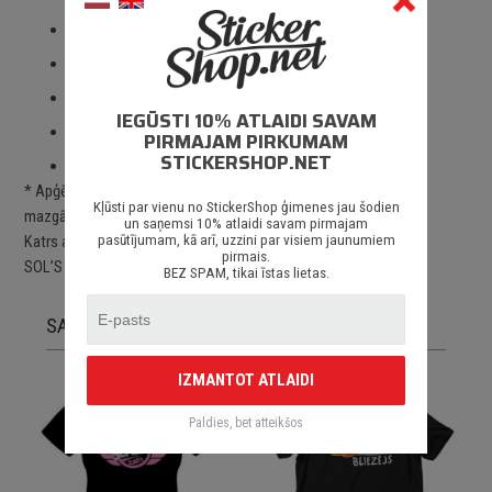
100% kokvilna;
Paredzēts visa veida apdrukai un izšūšanai;
2 – 3 gadu drukas noturība *;
IEGŪSTI 10% ATLAIDI SAVAM
Kvalitatīva un profesionāla apdruka;
PIRMAJAM PIRKUMAM
STICKERSHOP.NET
Piegāde Latvijā un citviet pasaulē.
* Apģērbu ilgstošai drukas noturībai jāievēro tam paredzētos
Kļūsti par vienu no StickerShop ģimenes jau šodien
mazgāšanas, žāvēšanas un lietošanas nosacījumus.
un saņemsi 10% atlaidi savam pirmajam
Katrs apģērbs ir apdrukāts pēc pasūtījuma uz augstas kvalītātes
pasūtījumam, kā arī, uzzini par visiem jaunumiem
pirmais.
SOL’S apģērbiem.
BEZ SPAM, tikai īstas lietas.
SAISTĪTĀS PRECES
IZMANTOT ATLAIDI
Paldies, bet atteikšos