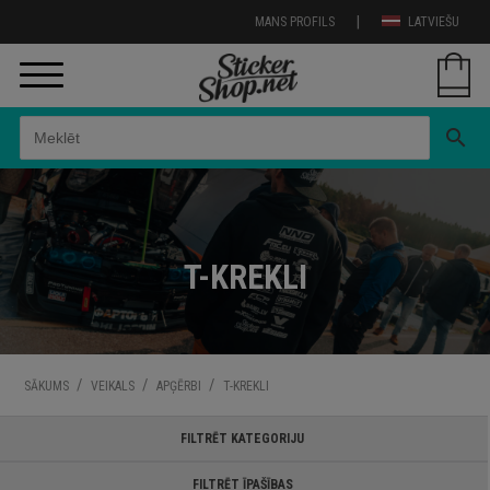
|
MANS PROFILS
LATVIEŠU
search
T-KREKLI
/
/
/
SĀKUMS
VEIKALS
APĢĒRBI
T-KREKLI
FILTRĒT KATEGORIJU
FILTRĒT ĪPAŠĪBAS