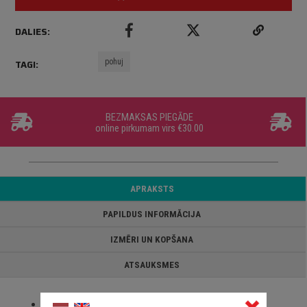
DALIES:
pohuj
TAGI:
BEZMAKSAS PIEGĀDE
online pirkumam virs €30.00
APRAKSTS
PAPILDUS INFORMĀCIJA
IZMĒRI UN KOPŠANA
ATSAUKSMES
Izmantotas tikai augstas kvalitātes SOL’S apģērbi;