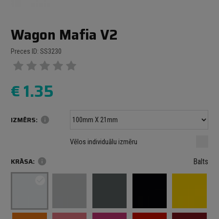
Wagon Mafia V2
Preces ID: SS3230
€
1.35
IZMĒRS:
info
Minimālais izmērs: 100 mm
mm
mm
Vēlos individuālu izmēru
Maksimālais izmērs: 1000 mm
KRĀSA:
info
Balts
check_circle