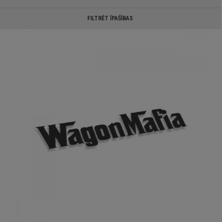
FILTRĒT ĪPAŠĪBAS