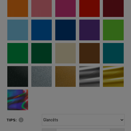
TIPS:
info