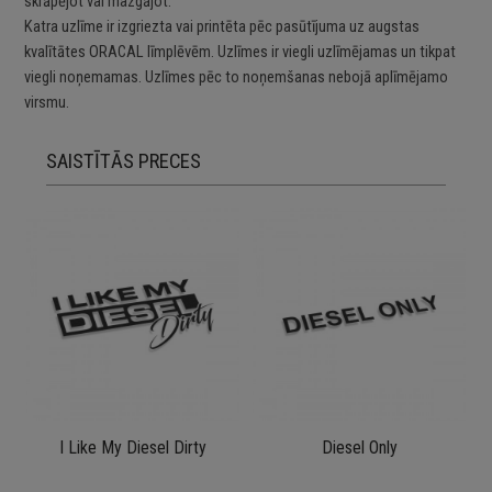
skrāpējot vai mazgājot.
Katra uzlīme ir izgriezta vai printēta pēc pasūtījuma uz augstas
kvalītātes ORACAL līmplēvēm. Uzlīmes ir viegli uzlīmējamas un tikpat
viegli noņemamas. Uzlīmes pēc to noņemšanas nebojā aplīmējamo
virsmu.
SAISTĪTĀS PRECES
I Like My Diesel Dirty
Diesel Only