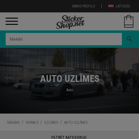
|
MANS PROFILS
LATVIEŠU
search
AUTO UZLĪMES
Auto
/
/
/
SĀKUMS
VEIKALS
UZLĪMES
AUTO UZLĪMES
FILTRĒT KATEGORIJU