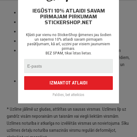
IEGŪSTI 10% ATLAIDI SAVAM
Izmantotas tikai augstas kvalitātes ORACAL līmplēves;
PIRMAJAM PIRKUMAM
STICKERSHOP.NET
100% mitrumizturība;
3 – 5 gadu līmplēves noturība *;
Kļūsti par vienu no StickerShop ģimenes jau šodien
un saņemsi 10% atlaidi savam pirmajam
Spēcīgs līmes slānis;
pasūtījumam, kā arī, uzzini par visiem jaunumiem
pirmais.
Paredzēts priekš auto stikliem, virsbūves daļām, krāsotām
BEZ SPAM, tikai īstas lietas.
virsmām, portatīvajiem/stacionārajiem datoriem, velosipēdiem,
motocikliem un motorolleriem, kā arī visām citām gludām un
neporainām virsmām;
Piegāde Latvijā un citviet pasaulē bez jebkādiem
IZMANTOT ATLAIDI
ierobežojumiem.
Paldies, bet atteikšos
* Uzlīme jālīmē uz gludas, attīrītas un sausas virsmas. Uzlīmes līp uz
gandrīz visām neporainām un taisnām vai viegli liektām virsmām.
Uzlīmes noturība ir atkarīga no izvēlētās virsmas un novietojuma. Sīku
uzlīmes detaļu noturība samazinās virsmu regulāri deformējot,