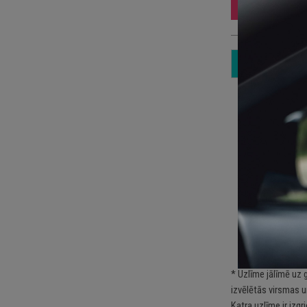
Iz
10
3 
Sp
Pa
kā
Pi
* Uzlīme jālīmē uz 
izvēlētās virsmas u
Katra uzlīme ir izg