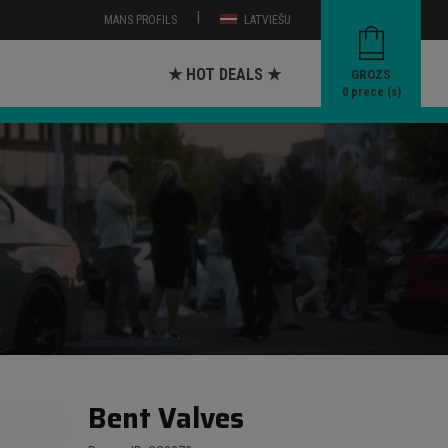
|
MANS PROFILS
LATVIEŠU
★ HOT DEALS ★
GROZS
0
prece (s)
Bent Valves