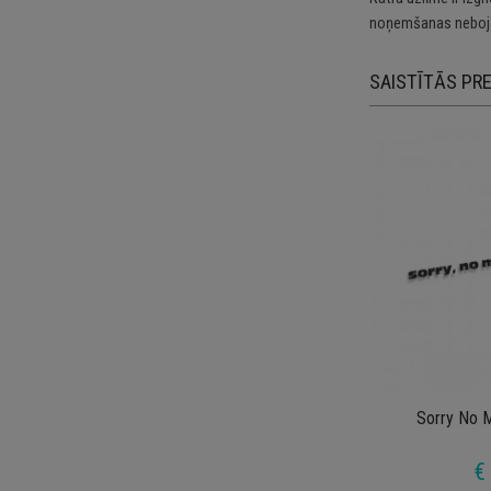
noņemšanas nebojā
SAISTĪTĀS PR
Sorry No 
€