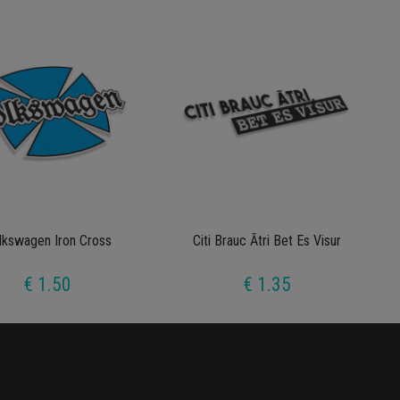
lkswagen Iron Cross
Citi Brauc Ātri Bet Es Visur
€ 1.50
€ 1.35