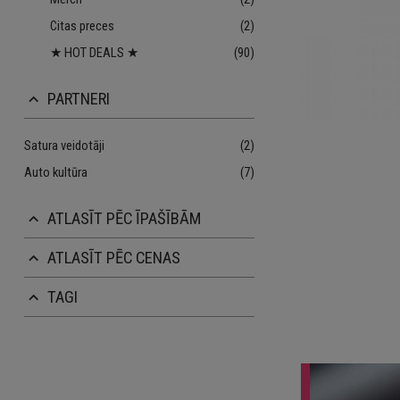
Citas preces
(2)
★ HOT DEALS ★
(90)
PARTNERI
keyboard_arrow_up
Satura veidotāji
(2)
Auto kultūra
(7)
ATLASĪT PĒC ĪPAŠĪBĀM
keyboard_arrow_up
ATLASĪT PĒC CENAS
keyboard_arrow_up
TAGI
keyboard_arrow_up