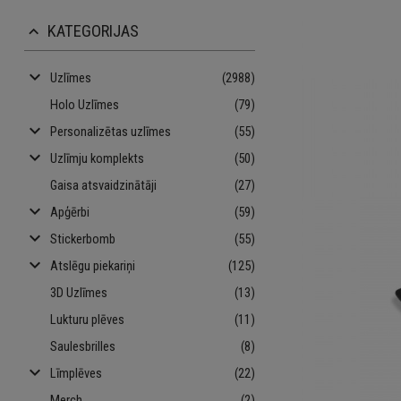
KATEGORIJAS
keyboard_arrow_up
keyboard_arrow_down
Uzlīmes
(2988)
Holo Uzlīmes
(79)
keyboard_arrow_down
Personalizētas uzlīmes
(55)
keyboard_arrow_down
Uzlīmju komplekts
(50)
Gaisa atsvaidzinātāji
(27)
keyboard_arrow_down
Apģērbi
(59)
keyboard_arrow_down
Stickerbomb
(55)
keyboard_arrow_down
Atslēgu piekariņi
(125)
3D Uzlīmes
(13)
Lukturu plēves
(11)
Saulesbrilles
(8)
keyboard_arrow_down
Līmplēves
(22)
Merch
(2)