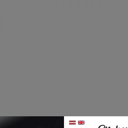
BEZMAKSAS PIEGĀDE
online pirk