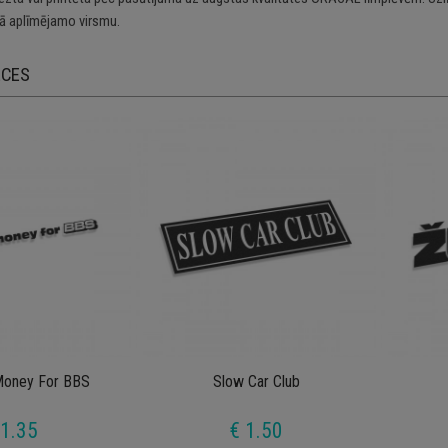
 aplīmējamo virsmu.
ECES
Money For BBS
Slow Car Club
 1.35
€ 1.50