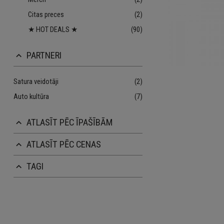
Citas preces
(2)
★ HOT DEALS ★
(90)
PARTNERI
keyboard_arrow_up
Satura veidotāji
(2)
Auto kultūra
(7)
ATLASĪT PĒC ĪPAŠĪBĀM
keyboard_arrow_up
ATLASĪT PĒC CENAS
keyboard_arrow_up
TAGI
keyboard_arrow_up