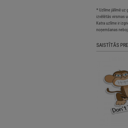
* Uzlīme jālīmē uz 
izvēlētās virsmas u
Katra uzlīme ir izg
noņemšanas nebojā
SAISTĪTĀS PR