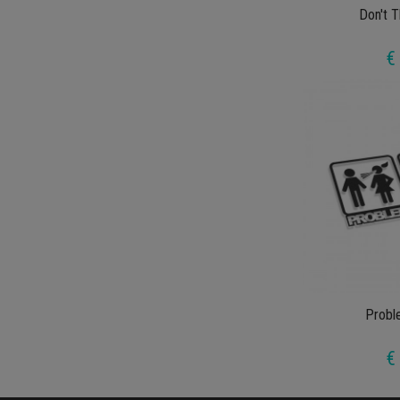
Don't 
€
Probl
€