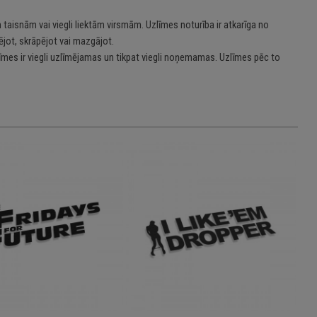
 taisnām vai viegli liektām virsmām. Uzlīmes noturība ir atkarīga no
jot, skrāpējot vai mazgājot.
īmes ir viegli uzlīmējamas un tikpat viegli noņemamas. Uzlīmes pēc to