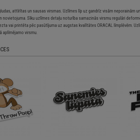
gludas, attīrītas un sausas virsmas. Uzlīmes līp uz gandrīz visām neporainām un
n novietojuma. Sīku uzlīmes detaļu noturība samazinās virsmu regulāri deformē
riezta vai printēta pēc pasūtījuma uz augstas kvalītātes ORACAL līmplēvēm. Uzl
 aplīmējamo virsmu.
ECES