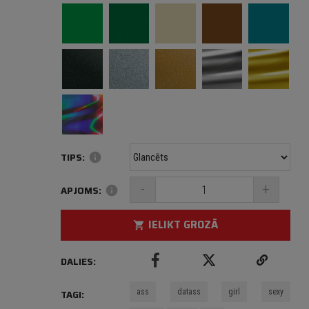
TIPS:
info
-
+
APJOMS:
info
IELIKT GROZĀ
shopping_cart
DALIES:
ass
datass
girl
sexy
TAGI: