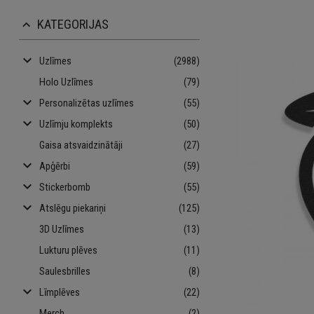
KATEGORIJAS
keyboard_arrow_up
keyboard_arrow_down
Uzlīmes
(2988)
Holo Uzlīmes
(79)
keyboard_arrow_down
Personalizētas uzlīmes
(55)
keyboard_arrow_down
Uzlīmju komplekts
(50)
Gaisa atsvaidzinātāji
(27)
keyboard_arrow_down
Apģērbi
(59)
keyboard_arrow_down
Stickerbomb
(55)
keyboard_arrow_down
Atslēgu piekariņi
(125)
3D Uzlīmes
(13)
Lukturu plēves
(11)
Saulesbrilles
(8)
keyboard_arrow_down
Līmplēves
(22)
Merch
(2)