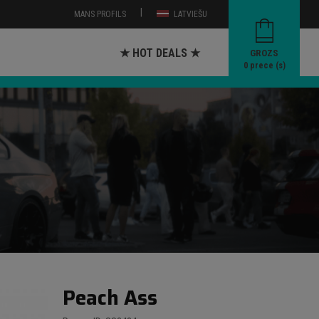
|
MANS PROFILS
LATVIEŠU
★ HOT DEALS ★
GROZS
0
prece (s)
Peach Ass