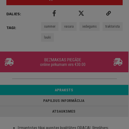
DALIES:
summer
vasara
iedegums
traktorista
TAGI:
lauki
BEZMAKSAS PIEGĀDE
online pirkumam virs €30.00
APRAKSTS
PAPILDUS INFORMĀCIJA
ATSAUKSMES
Izmantotas tikai augstas kvalitātes ORACAL līmplēves;