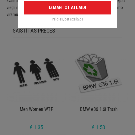
kvalītātes ORACAL līmplēvēm. Uzlīmes ir viegli uzlīmējamas un tikpat
IZMANTOT ATLAIDI
viegli noņemamas. Uzlīmes pēc to noņemšanas nebojā aplīmējamo
virsmu.
Paldies, bet atteikšos
SAISTĪTĀS PRECES
Men Women WTF
BMW e36 1.6i Trash
€ 1.35
€ 1.50