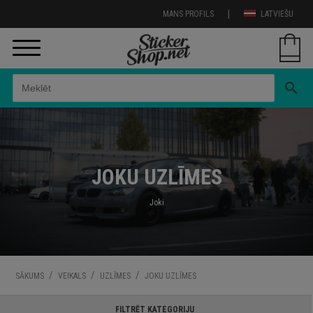
|
MANS PROFILS
LATVIEŠU
search
JOKU UZLĪMES
Joki
/
/
/
SĀKUMS
VEIKALS
UZLĪMES
JOKU UZLĪMES
FILTRĒT KATEGORIJU