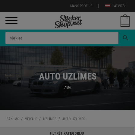
|
MANS PROFILS
LATVIEŠU
search
AUTO UZLĪMES
Auto
/
/
/
SĀKUMS
VEIKALS
UZLĪMES
AUTO UZLĪMES
FILTRĒT KATEGORIJU