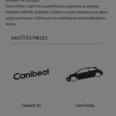
skrāpējot vai mazgājot.
Katra uzlīme ir izgriezta vai printēta pēc pasūtījuma uz augstas
kvalītātes ORACAL līmplēvēm. Uzlīmes ir viegli uzlīmējamas un tikpat
viegli noņemamas. Uzlīmes pēc to noņemšanas nebojā aplīmējamo
virsmu.
SAISTĪTĀS PRECES
Canibeat V2
Ford Fiesta