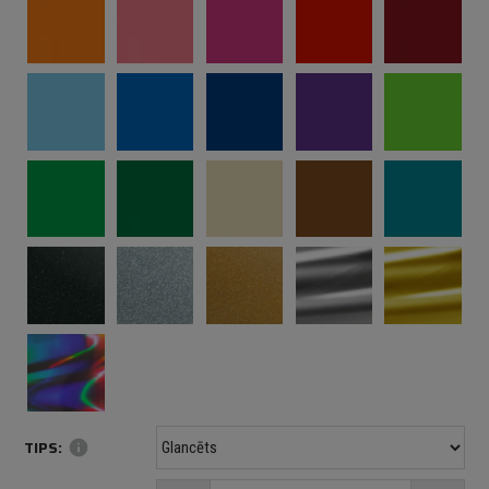
TIPS:
info