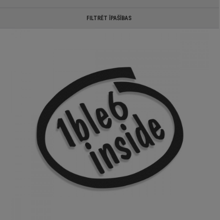
FILTRĒT ĪPAŠĪBAS