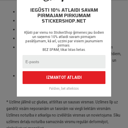
IEGŪSTI 10% ATLAIDI SAVAM
Izmantotas tikai augstas kvalitātes ORACAL līmplēves;
PIRMAJAM PIRKUMAM
STICKERSHOP.NET
100% mitrumizturība;
3 – 5 gadu līmplēves noturība *;
Kļūsti par vienu no StickerShop ģimenes jau šodien
un saņemsi 10% atlaidi savam pirmajam
Spēcīgs līmes slānis;
pasūtījumam, kā arī, uzzini par visiem jaunumiem
pirmais.
Paredzēts priekš auto stikliem, virsbūves daļām, krāsotām
BEZ SPAM, tikai īstas lietas.
virsmām, portatīvajiem/stacionārajiem datoriem, velosipēdiem,
motocikliem un motorolleriem, kā arī visām citām gludām un
neporainām virsmām;
Piegāde Latvijā un citviet pasaulē bez jebkādiem
IZMANTOT ATLAIDI
ierobežojumiem.
Paldies, bet atteikšos
* Uzlīme jālīmē uz gludas, attīrītas un sausas virsmas. Uzlīmes līp uz
gandrīz visām neporainām un taisnām vai viegli liektām virsmām.
Uzlīmes noturība ir atkarīga no izvēlētās virsmas un novietojuma. Sīku
uzlīmes detaļu noturība samazinās virsmu regulāri deformējot,