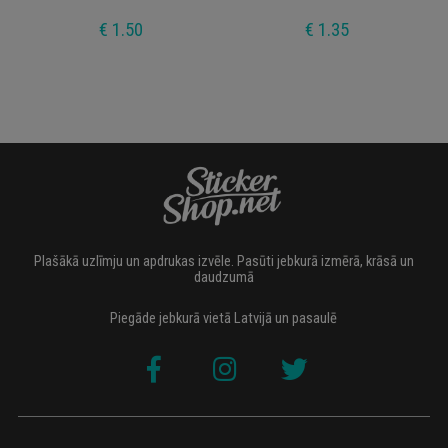
€ 1.50
€ 1.35
Plašākā uzlīmju un apdrukas izvēle. Pasūti jebkurā izmērā, krāsā un
daudzumā
Piegāde jebkurā vietā Latvijā un pasaulē