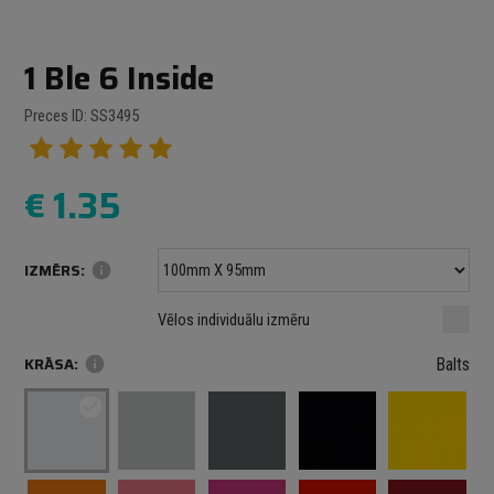
1 Ble 6 Inside
Preces ID: SS3495
€
1.35
IZMĒRS:
info
Minimālais izmērs: 100 mm
mm
mm
Vēlos individuālu izmēru
Maksimālais izmērs: 1000 mm
KRĀSA:
info
Balts
check_circle