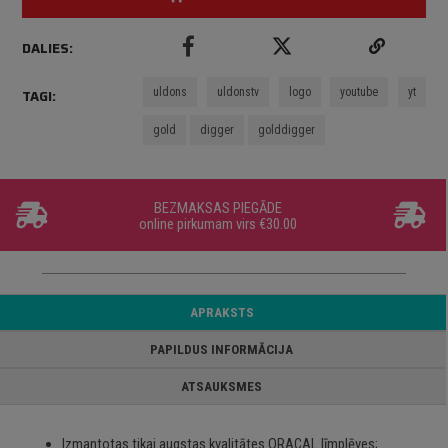
DALIES:
uldons
uldonstv
logo
youtube
yt
TAGI:
gold
digger
golddigger
BEZMAKSAS PIEGĀDE
online pirkumam virs €30.00
APRAKSTS
PAPILDUS INFORMĀCIJA
ATSAUKSMES
Izmantotas tikai augstas kvalitātes ORACAL līmplēves;