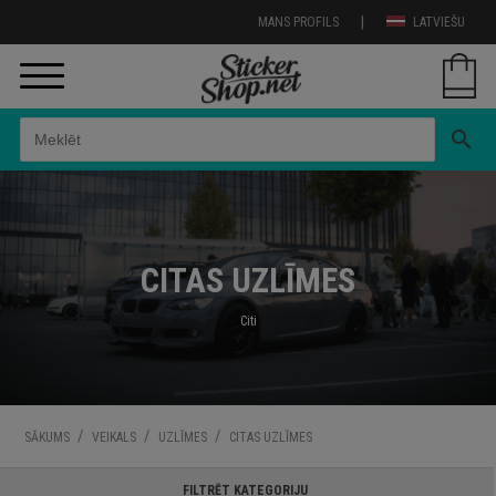
|
MANS PROFILS
LATVIEŠU
search
CITAS UZLĪMES
Citi
/
/
/
SĀKUMS
VEIKALS
UZLĪMES
CITAS UZLĪMES
FILTRĒT KATEGORIJU