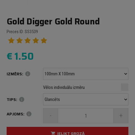
Gold Digger Gold Round
Preces ID: SS3539
€
1.50
IZMĒRS:
info
Minimālais izmērs: 100 mm
mm
mm
Vēlos individuālu izmēru
Maksimālais izmērs: 1000 mm
TIPS:
info
APJOMS:
info
-
+
IELIKT GROZĀ
shopping_cart