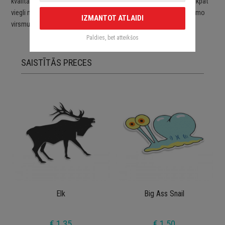
kvalītātes ORACAL līmplēvēm. Uzlīmes ir viegli uzlīmējamas un tikpat
viegli noņemamas. Uzlīmes pēc to noņemšanas nebojā aplīmējamo
IZMANTOT ATLAIDI
virsmu.
Paldies, bet atteikšos
SAISTĪTĀS PRECES
Elk
Big Ass Snail
€ 1.35
€ 1.50