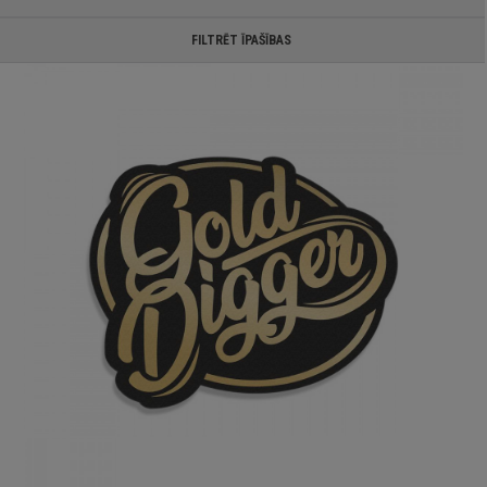
FILTRĒT ĪPAŠĪBAS