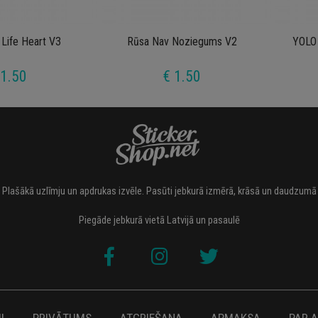
 Life Heart V3
Rūsa Nav Noziegums V2
YOLO 
 1.50
€ 1.50
Plašākā uzlīmju un apdrukas izvēle. Pasūti jebkurā izmērā, krāsā un daudzumā
Piegāde jebkurā vietā Latvijā un pasaulē
I
PRIVĀTUMS
ATGRIEŠANA
APMAKSA
PAR 