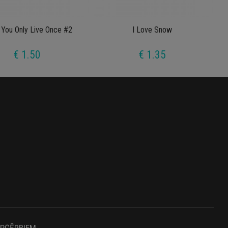
You Only Live Once #2
I Love Snow
€ 1.50
€ 1.35
APĢĒRBIEM