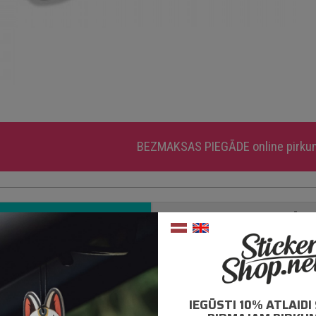
BEZMAKSAS PIEGĀDE
online pirk
APRAKSTS
PAPILDUS INFORMĀCIJ
mantotas tikai augstas kvalitātes ORACAL līmplēves;
0% mitrumizturība;
IEGŪSTI 10% ATLAID
– 5 gadu līmplēves noturība *;