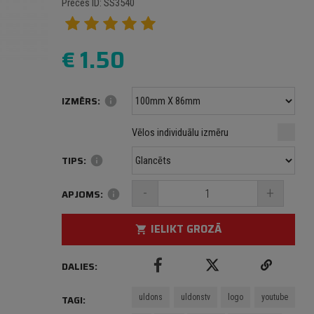
Preces ID: SS3540
€
1.50
IZMĒRS:
info
Minimālais izmērs: 100 mm
mm
mm
Vēlos individuālu izmēru
Maksimālais izmērs: 1000 mm
TIPS:
info
-
+
APJOMS:
info
IELIKT GROZĀ
shopping_cart
DALIES:
uldons
uldonstv
logo
youtube
TAGI: