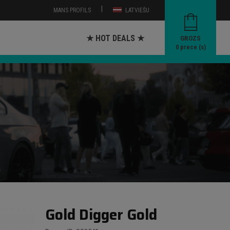
|
MANS PROFILS
LATVIEŠU
★ HOT DEALS ★
GROZS
0
prece (s)
Gold Digger Gold