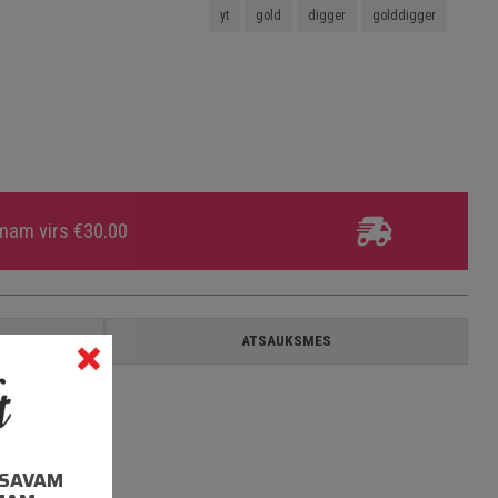
yt
gold
digger
golddigger
umam virs €30.00
A
ATSAUKSMES
I SAVAM