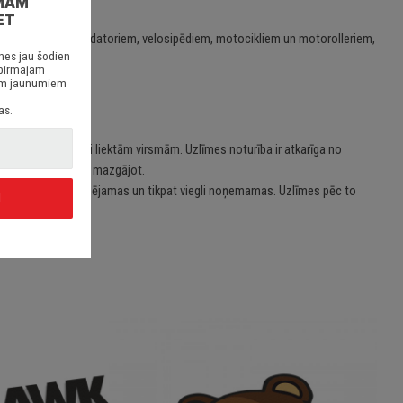
MAM
ET
em/stacionārajiem datoriem, velosipēdiem, motocikliem un motorolleriem,
nes jau šodien
 pirmajam
siem jaunumiem
as.
 taisnām vai viegli liektām virsmām. Uzlīmes noturība ir atkarīga no
jot, skrāpējot vai mazgājot.
īmes ir viegli uzlīmējamas un tikpat viegli noņemamas. Uzlīmes pēc to
I