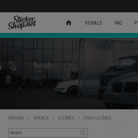
home
VEIKALS
FAQ
P
SĀKUMS
/
VEIKALS
/
UZLĪMES
/
CITAS UZLĪMES
search