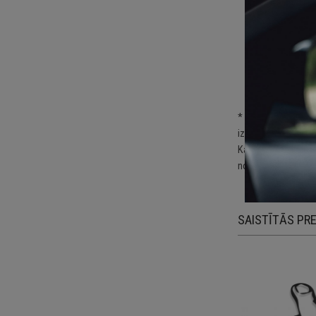
Sp
Pa
kā
Pi
* Uzlīme jālīmē uz 
izvēlētās virsmas u
Katra uzlīme ir izg
noņemšanas nebojā
SAISTĪTĀS PR