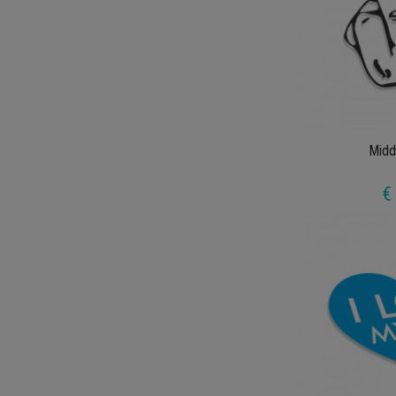
Midd
€