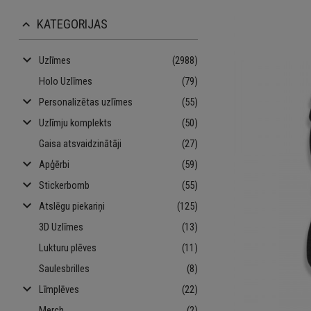
KATEGORIJAS
keyboard_arrow_up
keyboard_arrow_down
Uzlīmes
(2988)
Holo Uzlīmes
(79)
keyboard_arrow_down
Personalizētas uzlīmes
(55)
keyboard_arrow_down
Uzlīmju komplekts
(50)
Gaisa atsvaidzinātāji
(27)
keyboard_arrow_down
Apģērbi
(59)
keyboard_arrow_down
Stickerbomb
(55)
keyboard_arrow_down
Atslēgu piekariņi
(125)
3D Uzlīmes
(13)
Lukturu plēves
(11)
Saulesbrilles
(8)
keyboard_arrow_down
Līmplēves
(22)
Merch
(2)