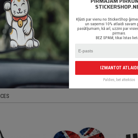
PIRMAJAM PIRKU
ēcīgs līmes slānis;
STICKERSHOP.N
redzēts priekš auto stikliem, virsbūves daļām, krāsotām virsmām, portatīvaji
Kļūsti par vienu no StickerShop ģime
 arī visām citām gludām un neporainām virsmām;
un saņemsi 10% atlaidi savam
pasūtījumam, kā arī, uzzini par vi
egāde Latvijā un citviet pasaulē bez jebkādiem ierobežojumiem.
pirmais.
BEZ SPAM, tikai īstas liet
gludas, attīrītas un sausas virsmas. Uzlīmes līp uz gandrīz visām neporainām un
n novietojuma. Sīku uzlīmes detaļu noturība samazinās virsmu regulāri deformē
riezta vai printēta pēc pasūtījuma uz augstas kvalītātes ORACAL līmplēvēm. Uzl
IZMANTOT ATLAID
 aplīmējamo virsmu.
Paldies, bet atteikšos
ECES