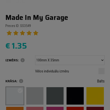
Made In My Garage
Preces ID: SS3549
€
1.35
IZMĒRS:
info
Minimālais izmērs: 100 mm
mm
mm
Vēlos individuālu izmēru
Maksimālais izmērs: 1000 mm
KRĀSA:
info
Balts
check_circle