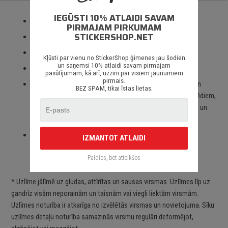
IEGŪSTI 10% ATLAIDI SAVAM
Izmantotas tikai augstas kvalitātes ORACAL līmplēves;
PIRMAJAM PIRKUMAM
STICKERSHOP.NET
100% mitrumizturība;
3 – 5 gadu līmplēves noturība *;
Kļūsti par vienu no StickerShop ģimenes jau šodien
un saņemsi 10% atlaidi savam pirmajam
Spēcīgs līmes slānis;
pasūtījumam, kā arī, uzzini par visiem jaunumiem
pirmais.
Paredzēts priekš auto stikliem, virsbūves daļām, krāsotām
BEZ SPAM, tikai īstas lietas.
virsmām, portatīvajiem/stacionārajiem datoriem, velosipēdiem,
motocikliem un motorolleriem, kā arī visām citām gludām un
neporainām virsmām;
Piegāde Latvijā un citviet pasaulē bez jebkādiem
IZMANTOT ATLAIDI
ierobežojumiem.
Paldies, bet atteikšos
* Uzlīme jālīmē uz gludas, attīrītas un sausas virsmas. Uzlīmes līp uz
gandrīz visām neporainām un taisnām vai viegli liektām virsmām.
Uzlīmes noturība ir atkarīga no izvēlētās virsmas un novietojuma. Sīku
uzlīmes detaļu noturība samazinās virsmu regulāri deformējot,