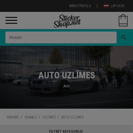
|
MANS PROFILS
LATVIEŠU
search
AUTO UZLĪMES
Auto
/
/
/
SĀKUMS
VEIKALS
UZLĪMES
AUTO UZLĪMES
FILTRĒT KATEGORIJU