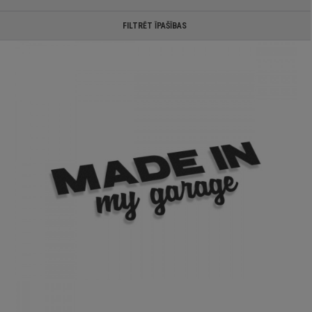
FILTRĒT ĪPAŠĪBAS