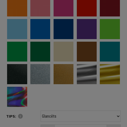
TIPS:
info