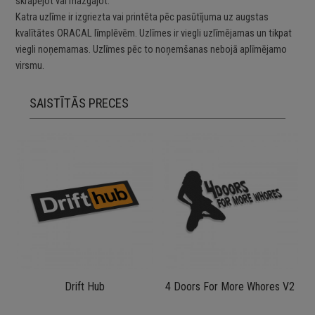
skrāpējot vai mazgājot.
Katra uzlīme ir izgriezta vai printēta pēc pasūtījuma uz augstas
kvalītātes ORACAL līmplēvēm. Uzlīmes ir viegli uzlīmējamas un tikpat
viegli noņemamas. Uzlīmes pēc to noņemšanas nebojā aplīmējamo
virsmu.
SAISTĪTĀS PRECES
Drift Hub
4 Doors For More Whores V2