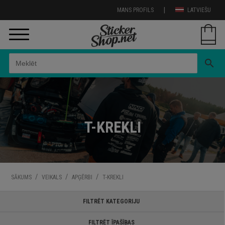
|
MANS PROFILS
LATVIEŠU
search
T-KREKLI
/
/
/
SĀKUMS
VEIKALS
APĢĒRBI
T-KREKLI
FILTRĒT KATEGORIJU
FILTRĒT ĪPAŠĪBAS