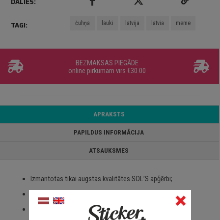
DALIES:
čuhņa
lauki
latvija
latvia
meme
TAGI:
BEZMAKSAS PIEGĀDE
online pirkumam virs €30.00
APRAKSTS
PAPILDUS INFORMĀCIJA
ATSAUKSMES
Izmantotas tikai augstas kvalitātes SOL’S apģērbi;
100% kokvilna;
Paredzēts visa veida apdrukai un izšūšanai;