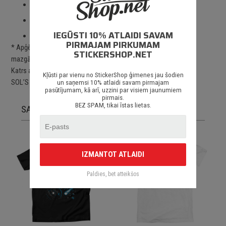
2 – 3 gadu drukas noturība *;
Kvalitatīva un profesionāla apdruka;
IEGŪSTI 10% ATLAIDI SAVAM
Piegāde Latvijā un citviet pasaulē.
PIRMAJAM PIRKUMAM
* Apģērbu ilgstošai drukas noturībai jāievēro tam paredzētos
STICKERSHOP.NET
mazgāšanas, žāvēšanas un lietošanas nosacījumus.
Katrs apģērbs ir apdrukāts pēc pasūtījuma uz augstas kvalītātes
Kļūsti par vienu no StickerShop ģimenes jau šodien
SOL’S apģērbiem.
un saņemsi 10% atlaidi savam pirmajam
pasūtījumam, kā arī, uzzini par visiem jaunumiem
pirmais.
BEZ SPAM, tikai īstas lietas.
SAISTĪTĀS PRECES
IZMANTOT ATLAIDI
Paldies, bet atteikšos