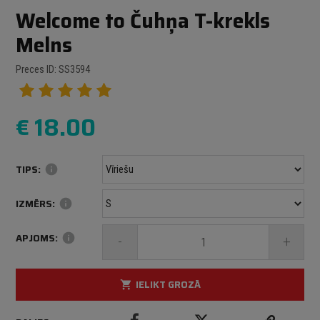
Welcome to Čuhņa T-krekls
Melns
Preces ID: SS3594
€
18.00
TIPS:
info
IZMĒRS:
info
APJOMS:
info
-
+
IELIKT GROZĀ
shopping_cart